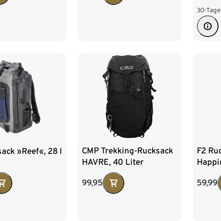
30-Tage
CMP Trekking-Rucksack
F2 Ru
ack »Reef«, 28 l
HAVRE, 40 Liter
Happin
99,95
59,99