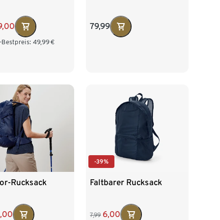
9,00
79,99
-Bestpreis:
49,99
€
-39%
or-Rucksack
Faltbarer Rucksack
5,00
6,00
7,99