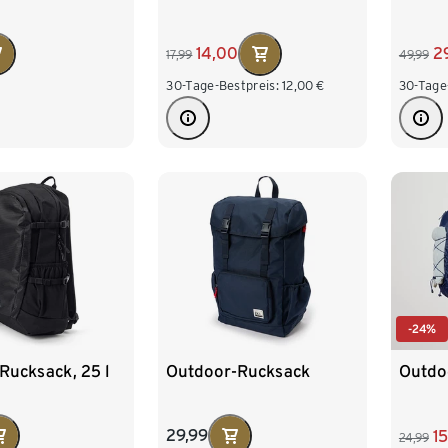
2
14,00
49,99
17,99
30-Tage
30-Tage-Bestpreis:
12,00
€
-24%
Rucksack, 25 l
Outdoor-Rucksack
Outdo
29,99
1
24,99