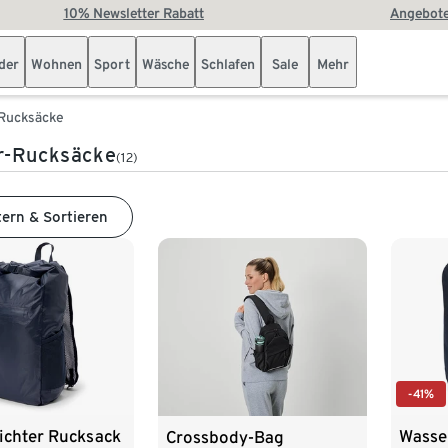
10% Newsletter Rabatt
Angebote
der
Wohnen
Sport
Wäsche
Schlafen
Sale
Mehr
Rucksäcke
r-Rucksäcke
(12)
tern & Sortieren
-41%
ichter Rucksack
Wasse
Crossbody-Bag