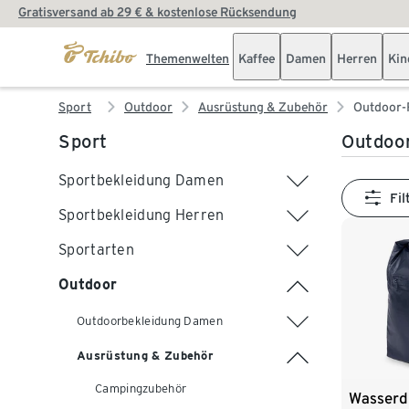
Gratisversand ab 29 € & kostenlose Rücksendung
Themenwelten
Kaffee
Damen
Herren
Kin
Sport
Outdoor
Ausrüstung & Zubehör
Outdoor-
Sport
Outdoo
Sportbekleidung Damen
Fil
Sportbekleidung Herren
Sportarten
Outdoor
Outdoorbekleidung Damen
Ausrüstung & Zubehör
Campingzubehör
Wasserd