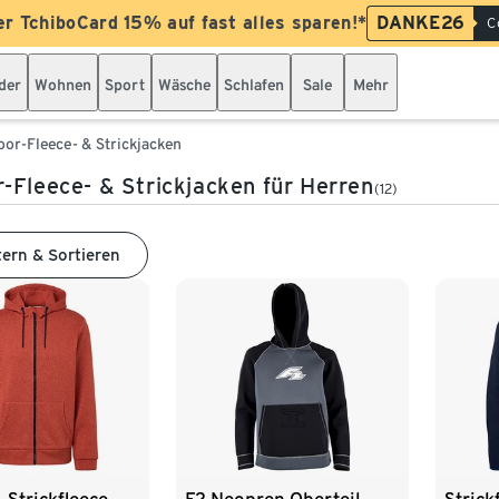
er TchiboCard 15% auf fast alles sparen!*
DANKE26
C
der
Wohnen
Sport
Wäsche
Schlafen
Sale
Mehr
or-Fleece- & Strickjacken
-Fleece- & Strickjacken für Herren
(12)
tern & Sortieren