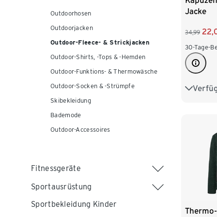
Kapuzen-
Jacke
Outdoorhosen
Outdoorjacken
22,
34,99
Outdoor-Fleece- & Strickjacken
30-Tage-Be
Outdoor-Shirts, -Tops & -Hemden
Outdoor-Funktions- & Thermowäsche
Outdoor-Socken & -Strümpfe
Verfü
S 44/46
Skibekleidung
L 52/54
Bademode
Outdoor-Accessoires
XXL 60
Fitnessgeräte
Sportausrüstung
Sportbekleidung Kinder
Thermo-