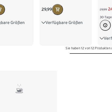
2
29,99
29,99
30-Tage
gbare Größen
Verfügbare Größen
M 48/50
S 44/46
M 48/50
XL 56/58
L 52/54
XL 56/58
Ver
S 44
/62
XXL 60/62
Sie haben 12 von 12 Produkten
L 52
XXL 