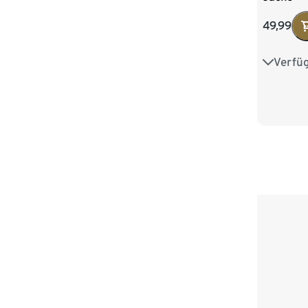
49,99
Verfü
S 44/46
L 52/54
XXL 60