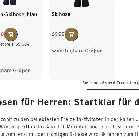
Skihose
h-Skihose, blau
69,99
00
stpreis:
55,00
€
Verfügbare Größen
S 44/46
M 48/50
L 52/54
XL 56/58
gbare Größen
M 48/50
XXL 60/62
Sie haben 6 von 6 Produkten 
XL 56/58
/62
sen für Herren: Startklar für 
zählt zu den beliebtesten Freizeitaktivitäten in der kalten 
 Wintersportfan das A und O. Mitunter sind je nach Stil und
Kurzum, erst mit der richtigen Skihose wird Skifahren zum 