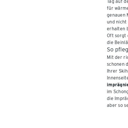
Tag auf d
für wärm
genauen 
und nicht
erhalten 
Oft sorgt
die Beinl
So pfleg
Mit der r
schonen 
Ihrer Ski
Innenseit
imprägnie
im Schong
die Impräg
aber so s