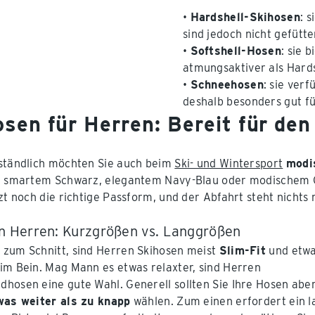
•
Hardshell-Skihosen
: 
sind jedoch nicht gefütte
•
Softshell-Hosen
: sie 
atmungsaktiver als Hards
•
Schneehosen
: sie ver
deshalb besonders gut fü
osen für Herren: Bereit für de
ständlich möchten Sie auch beim
Ski- und Wintersport
modi
n smartem Schwarz, elegantem Navy-Blau oder modischem C
tzt noch die richtige Passform, und der Abfahrt steht nicht
n Herren: Kurzgrößen vs. Langgrößen
zum Schnitt, sind Herren Skihosen meist
Slim-Fit
und etw
im Bein. Mag Mann es etwas relaxter, sind Herren
hosen eine gute Wahl. Generell sollten Sie Ihre Hosen abe
was weiter als zu knapp
wählen. Zum einen erfordert ein l