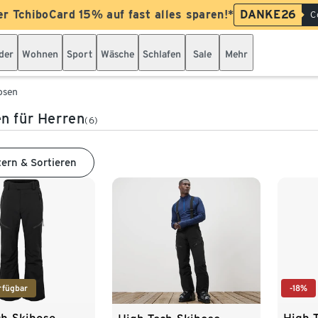
er TchiboCard 15% auf fast alles sparen!*
DANKE26
C
der
Wohnen
Sport
Wäsche
Schlafen
Sale
Mehr
osen
n für Herren
(6)
tern & Sortieren
rfügbar
-18%