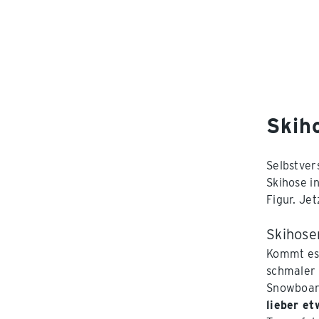
Skih
Selbstver
Skihose i
Figur. Je
Skihose
Kommt es 
schmaler 
Snowboard
lieber et