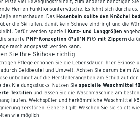
er Piste viel Bewegungsfreiheit, zum anderen benötigen Sie
ende
Herren Funktionsunterwäsche
. Es lohnt sich durchaus,
Maße anzuschauen. Das
Hosenbein sollte den Knöchel be
 über die Ski fallen, damit kein Schnee eindringt und die W
bleibt. Dafür werden speziell
Kurz- und Langgrößen
angebo
 die smarte
PNF-Konzeption (Pull’N Fit) mit Zippern
dafür
änge rasch angepasst werden kann.
en Sie Ihre Skihose richtig
ichtigen Pflege erhöhen Sie die Lebensdauer Ihrer Skihose 
dadurch Geldbeutel und Umwelt. Achten Sie darum beim W
hose unbedingt auf die Herstellerangaben am Schild auf der
e des Kleidungsstücks. Nutzen Sie
spezielle Waschmittel f
rte Textilien
und lassen Sie die Waschmaschine am besten
ang laufen. Weichspüler und herkömmliche Waschmittel k
nierung zerstören. Generell gilt: Waschen Sie sie so oft wie
elten wie möglich.