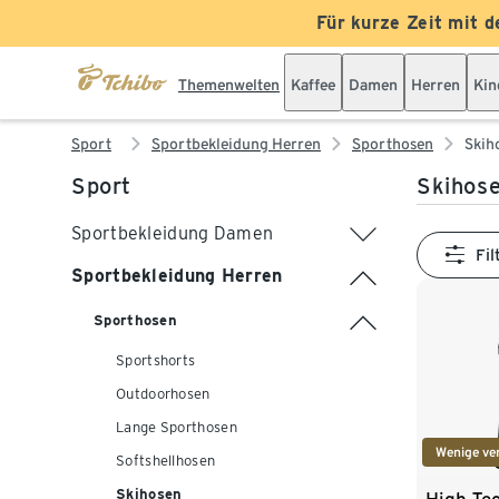
Für kurze Zeit mit d
Themenwelten
Kaffee
Damen
Herren
Kin
Sport
Sportbekleidung Herren
Sporthosen
Skih
Sport
Skihose
Sportbekleidung Damen
Fil
Sportbekleidung Herren
Sporthosen
Sportshorts
Outdoorhosen
Lange Sporthosen
Wenige ve
Softshellhosen
Skihosen