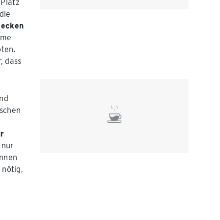
 Platz
 die
decken
ärme
ten.
, dass
und
aschen
ür
 nur
önnen
 nötig,