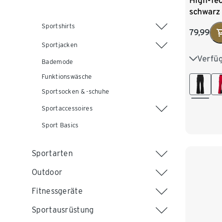
High-Tec
schwarz
Sportshirts
79,99
Sportjacken
Verfü
S 44/46
Bademode
Funktionswäsche
L 52/54
Sportsocken & -schuhe
XXL 60
Sportaccessoires
Sport Basics
Sportarten
Outdoor
Fitnessgeräte
Sportausrüstung