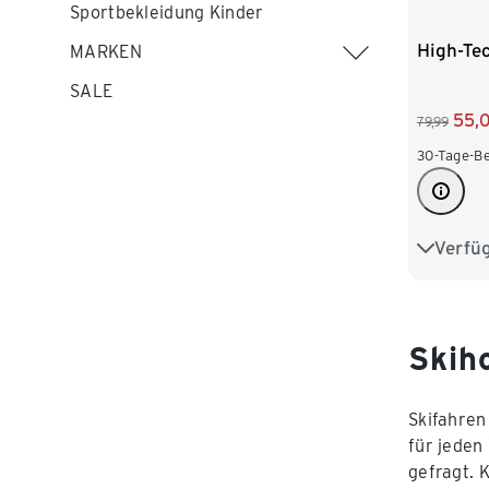
Sportbekleidung Kinder
High-Tec
MARKEN
SALE
55,
79,99
30-Tage-Be
Verfü
S 44/46
L 52/54
XXL 60
Skiho
Skifahren 
für jeden
gefragt. 