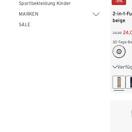
-31%
Sportbekleidung Kinder
2-in-1-F
MARKEN
beige
SALE
24,
34,99
30-Tage-Be
Verfü
S 44/46
L 52/54
XXL 60