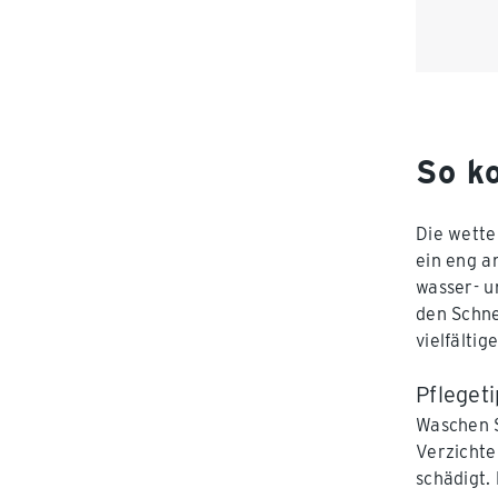
So k
Die wette
ein eng a
wasser- u
den Schne
vielfälti
Pflegeti
Waschen S
Verzichte
schädigt.