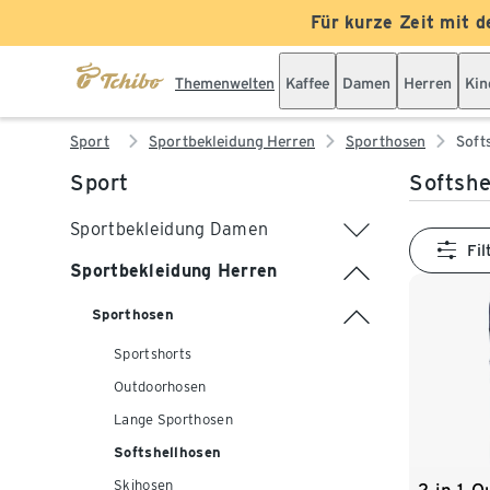
Für kurze Zeit mit d
Themenwelten
Kaffee
Damen
Herren
Kin
Sport
Sportbekleidung Herren
Sporthosen
Soft
Sport
Softshe
Sportbekleidung Damen
Fil
Sportbekleidung Herren
Sporthosen
Sportshorts
Outdoorhosen
Lange Sporthosen
Softshellhosen
Skihosen