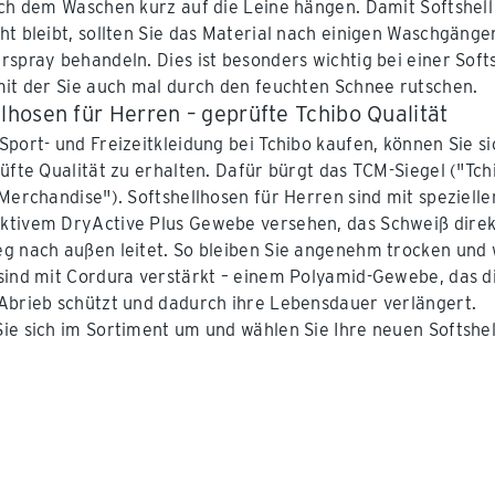
ach dem Waschen kurz auf die Leine hängen. Damit Softshell
ht bleibt, sollten Sie das Material nach einigen Waschgänge
rspray behandeln. Dies ist besonders wichtig bei einer Softs
mit der Sie auch mal durch den feuchten Schnee rutschen.
lhosen für Herren – geprüfte Tchibo Qualität
Sport- und Freizeitkleidung bei Tchibo kaufen, können Sie s
rüfte Qualität zu erhalten. Dafür bürgt das TCM-Siegel ("Tch
 Merchandise"). Softshellhosen für Herren sind mit speziell
tivem DryActive Plus Gewebe versehen, das Schweiß dire
g nach außen leitet. So bleiben Sie angenehm trocken und
sind mit Cordura verstärkt – einem Polyamid-Gewebe, das d
Abrieb schützt und dadurch ihre Lebensdauer verlängert.
ie sich im Sortiment um und wählen Sie Ihre neuen Softshe