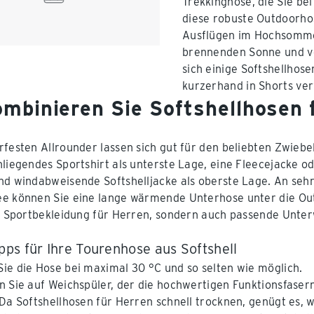
Trekkinghose, die Sie be
diese robuste Outdoorho
Ausflügen im Hochsomme
brennenden Sonne und vor
sich einige Softshellhos
kurzerhand in Shorts ve
ombinieren Sie Softshellhosen f
rfesten Allrounder lassen sich gut für den beliebten Zwiebe
nliegendes Sportshirt als unterste Lage, eine Fleecejacke 
nd windabweisende Softshelljacke als oberste Lage. An se
e können Sie eine lange wärmende Unterhose unter die Outd
ge Sportbekleidung für Herren, sondern auch passende Unte
pps für Ihre Tourenhose aus Softshell
ie die Hose bei maximal 30 °C und so selten wie möglich.
n Sie auf Weichspüler, der die hochwertigen Funktionsfaser
 Da Softshellhosen für Herren schnell trocknen, genügt es, 