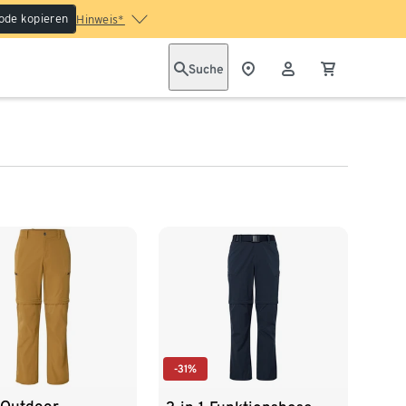
ode kopieren
Hinweis*
Suche
-31%