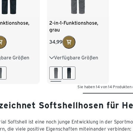
unktionshose,
2-in-1-Funktionshose,
grau
34,99
gbare Größen
Verfügbare Größen
M 48/50
S 44/46
M 48/50
XL 56/58
L 52/54
XL 56/58
/62
XXL 60/62
Sie haben 14 von 14 Produkten
zeichnet Softshellhosen für H
ial Softshell ist eine noch junge Entwicklung in der Sportm
rn, die viele positive Eigenschaften miteinander verbinden: