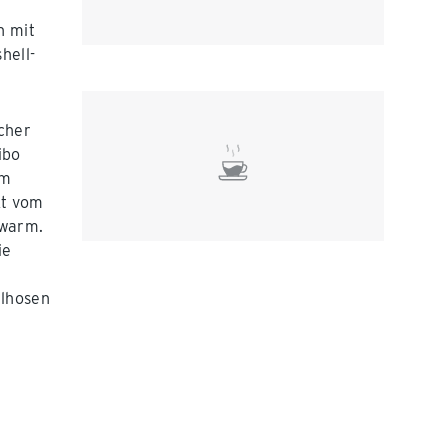
n mit
hell-
icher
ibo
em
kt vom
 warm.
ie
llhosen