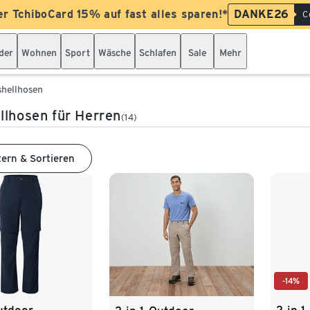
er TchiboCard 15% auf fast alles sparen!*
DANKE26
C
der
Wohnen
Sport
Wäsche
Schlafen
Sale
Mehr
shellhosen
llhosen für Herren
(14)
tern & Sortieren
-14%