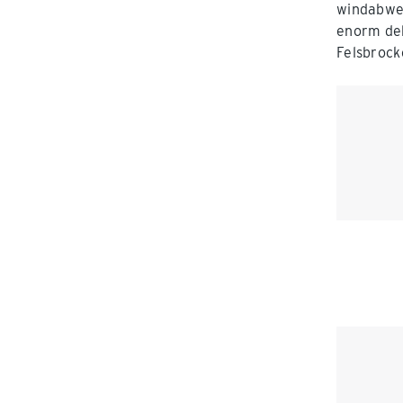
windabwei
enorm deh
Felsbrock