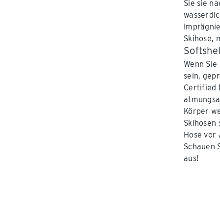
Sie sie n
wasserdic
Imprägnie
Skihose, 
Softshel
Wenn Sie 
sein, gep
Certified
atmungsak
Körper we
Skihosen 
Hose vor 
Schauen S
aus!