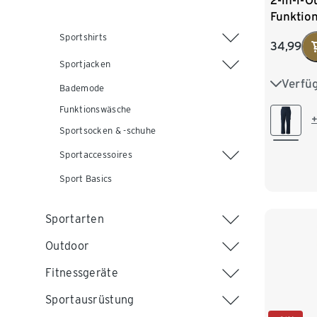
2-in-1-O
Funktio
Sportshirts
34,99
Sportjacken
Verfü
S 44/46
Bademode
Funktionswäsche
L 52/54
+
Sportsocken & -schuhe
XXL 60
Sportaccessoires
Sport Basics
Sportarten
Outdoor
Fitnessgeräte
Sportausrüstung