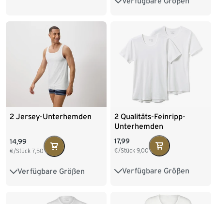
Verfügbare Größen
S/4
M/5
L/6
XL/7
XXL/8
2 Qualitäts-Feinripp-
2 Jersey-Unterhemden
Unterhemden
17,99
14,99
€/Stück
9,00
€/Stück
7,50
Verfügbare Größen
Verfügbare Größen
S/4
M/5
L/6
S/4
M/5
L/6
XL/7
XXL/8
XL/7
XXL/8