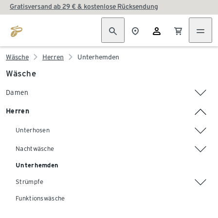
Gratisversand ab 29 € & kostenlose Rücksendung
Wäsche
Herren
Unterhemden
Wäsche
Damen
Herren
Unterhosen
Nachtwäsche
Unterhemden
Strümpfe
Funktionswäsche