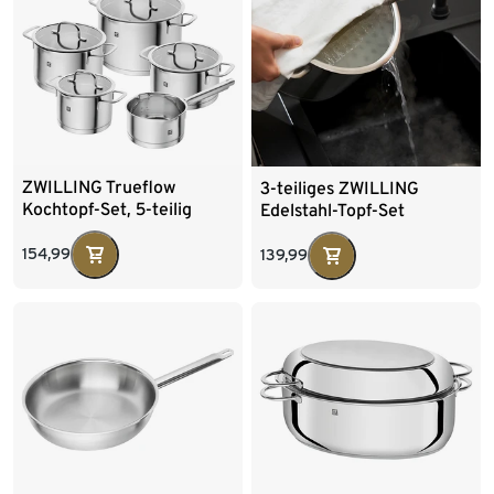
ZWILLING Trueflow
3-teiliges ZWILLING
Kochtopf-Set, 5-teilig
Edelstahl-Topf-Set
»TrueFlow«
154,99
139,99