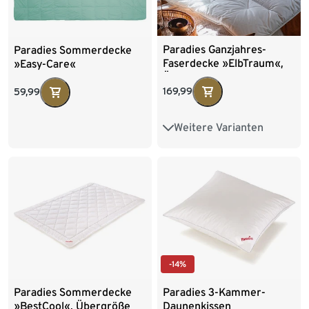
Paradies Ganzjahres-
Paradies Sommerdecke
Faserdecke »ElbTraum«,
»Easy-Care«
Übergröße
169,99
59,99
Weitere Varianten
Normalgröße
Doppelgröße
-14%
Paradies Sommerdecke
Paradies 3-Kammer-
»BestCool«, Übergröße
Daunenkissen