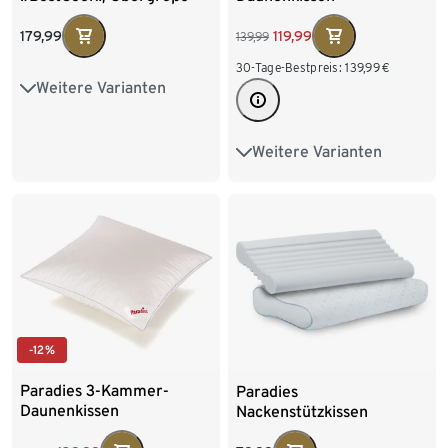
»Eimsbüttel«, mittel, 80 x
80 cm
179,99
119,99
139,99
30-Tage-Bestpreis:
139,99
€
Weitere Varianten
Normalgröße
Weitere Varianten
Hohe Festigkeit
-12%
Paradies 3-Kammer-
Paradies
Daunenkissen
Nackenstützkissen
»Eimsbüttel«, fest, 80 x
reVita® Relax