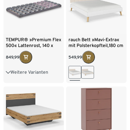
TEMPUR® »Premium Flex
rauch Bett »Mavi-Extra«
500« Lattenrost, 140 x
mit Polsterkopfteil,180 cm
200 cm
Liegefläche, weiß
849,99
549,99
Weitere Varianten
Ca. 100 x 200 cm
Ca. 80 x 200 cm
Ca. 90 x 200 cm