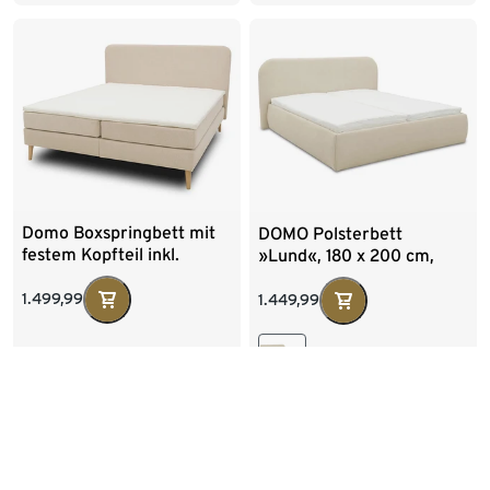
80 x 200 cm
140 x 200 cm
90 x 200 cm
90 x 200 cm
Domo Boxspringbett mit
DOMO Polsterbett
festem Kopfteil inkl.
»Lund«, 180 x 200 cm,
Topper
inkl. Lattenrost und
Matratze, creme
1.499,99
1.449,99
+2