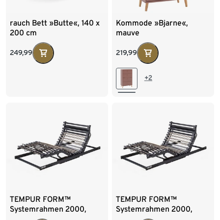
rauch Bett »Butte«, 140 x
Kommode »Bjarne«,
200 cm
mauve
249,99
219,99
+2
TEMPUR FORM™
TEMPUR FORM™
Systemrahmen 2000,
Systemrahmen 2000,
Motor, 100 x 200 cm
Motor, 90 x 200 cm