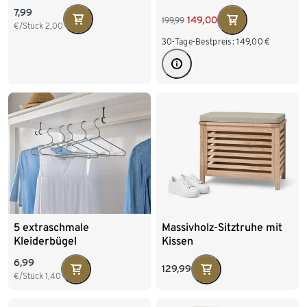
7,99
149,00
199,99
€/Stück
2,00
30-Tage-Bestpreis:
149,00
€
5 extraschmale
Massivholz-Sitztruhe mit
Kleiderbügel
Kissen
6,99
129,99
€/Stück
1,40