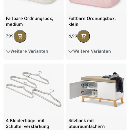
Faltbare Ordnungsbox,
Faltbare Ordnungsbox,
medium
klein
7,99
6,99
Weitere Varianten
Weitere Varianten
20 x 12.5 x 16 cm
37 x 16 x 26 cm
37 x 26 x 26 cm
37 x 26 x 26 cm
4 Kleiderbügel mit
Sitzbank mit
Schulterverstärkung
Stauraumfächern