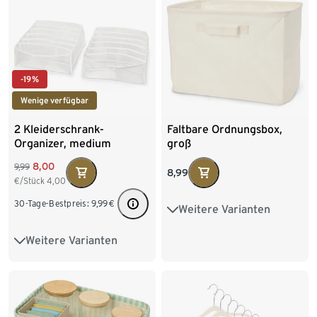
-19%
Wenige verfügbar
2 Kleiderschrank-
Faltbare Ordnungsbox,
Organizer, medium
groß
8,00
9,99
8,99
€/Stück
4,00
30-Tage-Bestpreis:
9,99
€
Weitere Varianten
20 x 12.5 x 16 cm
Weitere Varianten
Breite ca. 12 cm
37 x 16 x 26 cm