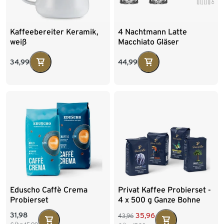
Kaffeebereiter Keramik,
4 Nachtmann Latte
weiß
Macchiato Gläser
»Noblesse«, inkl.
Glastrinkhalmen
34,99
44,99
Eduscho Caffè Crema
Privat Kaffee Probierset -
Probierset
4 x 500 g Ganze Bohne
31,98
35,96
43,96