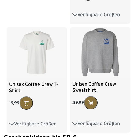
Verfügbare Größen
36-40
41-46
Unisex Coffee Crew
Unisex Coffee Crew T-
Sweatshirt
Shirt
39,99
19,99
Verfügbare Größen
Verfügbare Größen
S
M
L
XL
S
M
L
XL