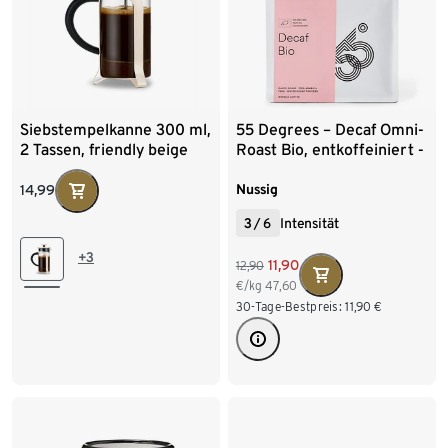
Siebstempelkanne 300 ml,
55 Degrees – Decaf Omni-
2 Tassen, friendly beige
Roast Bio, entkoffeiniert -
250 g Ganze Bohne
Nussig
14,99
3
/
6
Intensität
+3
11,90
12,90
€/kg
47,60
30-Tage-Bestpreis:
11,90
€