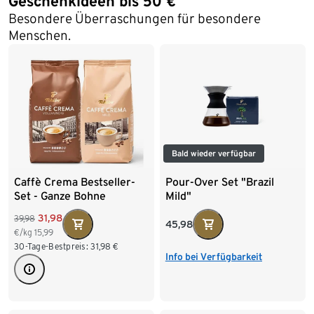
Geschenkideen bis 50 €
Besondere Überraschungen für besondere
Menschen.
Bald wieder verfügbar
Caffè Crema Bestseller-
Pour-Over Set "Brazil
Set - Ganze Bohne
Mild"
31,98
39,98
45,98
€/kg
15,99
30-Tage-Bestpreis:
31,98
€
Info bei Verfügbarkeit