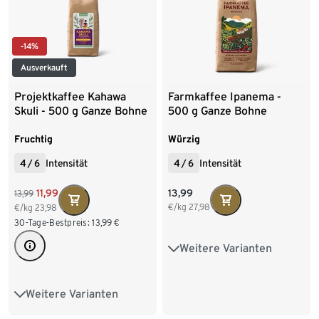
-14%
Ausverkauft
Projektkaffee Kahawa
Farmkaffee Ipanema -
Skuli - 500 g Ganze Bohne
500 g Ganze Bohne
Fruchtig
Würzig
4
/
6
Intensität
4
/
6
Intensität
13,99
11,99
13,99
€/kg
27,98
€/kg
23,98
30-Tage-Bestpreis:
13,99
€
Weitere Varianten
500 g Ganze Bohne
10 x 500 g Ganze Bohne
Weitere Varianten
500 g Ganze Bohne