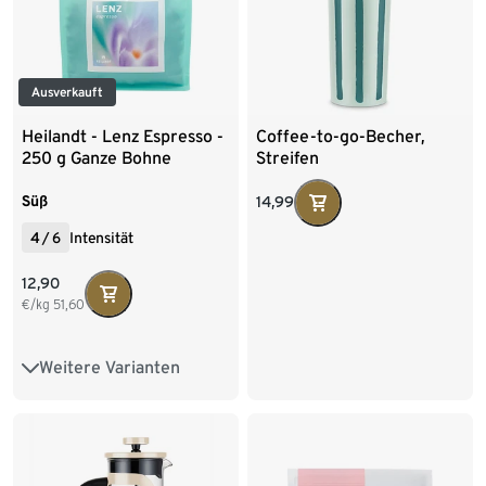
Ausverkauft
Heilandt - Lenz Espresso -
Coffee-to-go-Becher,
250 g Ganze Bohne
Streifen
Süß
14,99
4
/
6
Intensität
12,90
€/kg
51,60
Weitere Varianten
250 g Ganze Bohne