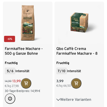
10 x 500 g Ganze Bohne
-6%
Farmkaffee Machare -
Qbo Caffè Crema
500 g Ganze Bohne
Farmkaffee Machare - 8
Kapseln
Fruchtig
Fruchtig
5
/
6
Intensität
7
/
10
Intensität
3,99
13,99
14,99
€/kg
66,50
€/kg
27,98
30-Tage-Bestpreis:
14,99
€
Weitere Varianten
8 Kapseln
144 Kapseln