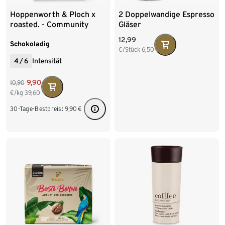
Hoppenworth & Ploch x
2 Doppelwandige Espresso
roasted. - Community
Gläser
Blend Co-Roast #4
12,99
Espresso - 250 g Ganze
Schokoladig
€/Stück
6,50
Bohne
4
/
6
Intensität
9,90
10,90
€/kg
39,60
30-Tage-Bestpreis:
9,90
€