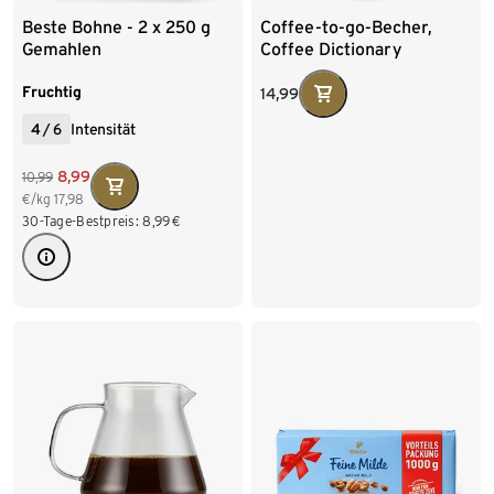
Beste Bohne - 2 x 250 g
Coffee-to-go-Becher,
Gemahlen
Coffee Dictionary
Fruchtig
14,99
4
/
6
Intensität
8,99
10,99
€/kg
17,98
30-Tage-Bestpreis:
8,99
€