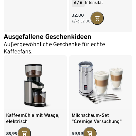
6
/
6
Intensität
32,00
€/kg
32,00
Ausgefallene Geschenkideen
Außer­gewöhnliche Geschenke für echte
Kaffeefans.
Kaffeemühle mit Waage,
Milchschaum-Set
elektrisch
"Cremige Versuchung"
89,99
59,99