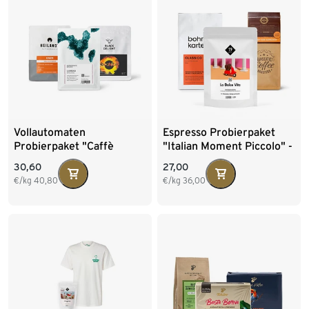
Vollautomaten
Espresso Probierpaket
Probierpaket "Caffè
"Italian Moment Piccolo" -
Crema Entdecker Set" -
3x 250 g Ganze Bohne
30,60
27,00
3x 250 g Ganze Bohne
€/kg
40,80
€/kg
36,00