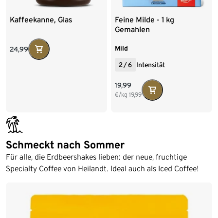
Kaffeekanne, Glas
Feine Milde - 1 kg
Gemahlen
Mild
24,99
2
/
6
Intensität
19,99
€/kg
19,99
bathing_holiday
Schmeckt nach Sommer
Für alle, die Erdbeershakes lieben: der neue, fruchtige
Specialty Coffee von Heilandt. Ideal auch als Iced Coffee!