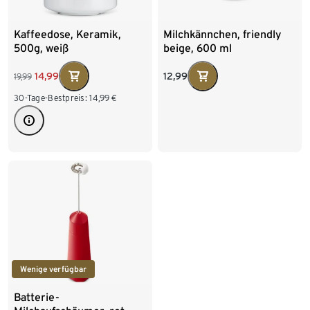
Kaffeedose, Keramik,
Milchkännchen, friendly
500g, weiß
beige, 600 ml
12,99
14,99
19,99
30-Tage-Bestpreis:
14,99
€
Wenige verfügbar
Batterie-