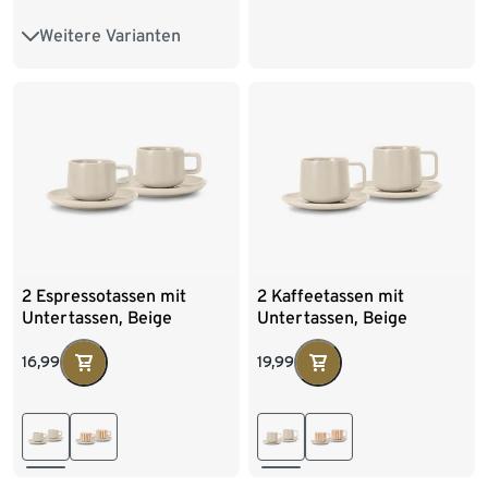
Weitere Varianten
500 g Ganze Bohne
10 x 500 g Ganze Bohne
2 Espressotassen mit
2 Kaffeetassen mit
Untertassen, Beige
Untertassen, Beige
16,99
19,99