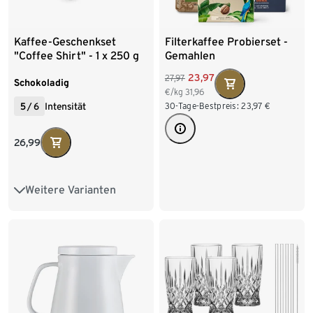
Kaffee-Geschenkset
Filterkaffee Probierset -
"Coffee Shirt" - 1 x 250 g
Gemahlen
Omni-Roast Ganze Bohne
23,97
27,97
und Coffee Crew T-Shirt
Schokoladig
€/kg
31,96
5
/
6
Intensität
30-Tage-Bestpreis:
23,97
€
26,99
Weitere Varianten
L
M
S
XL