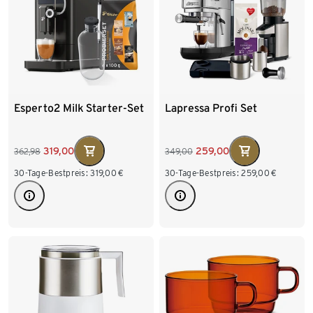
Esperto2 Milk Starter-Set
Lapressa Profi Set
319,00
259,00
362,98
349,00
30-Tage-Bestpreis:
319,00
€
30-Tage-Bestpreis:
259,00
€