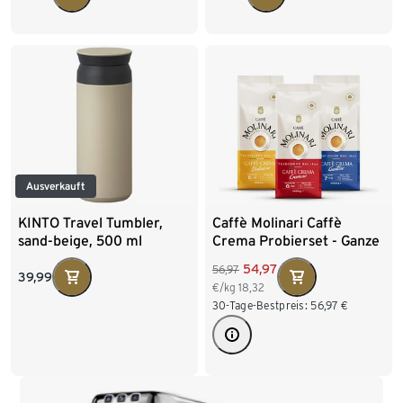
Ausverkauft
KINTO Travel Tumbler,
Caffè Molinari Caffè
sand-beige, 500 ml
Crema Probierset - Ganze
Bohne
54,97
56,97
39,99
€/kg
18,32
30-Tage-Bestpreis:
56,97
€