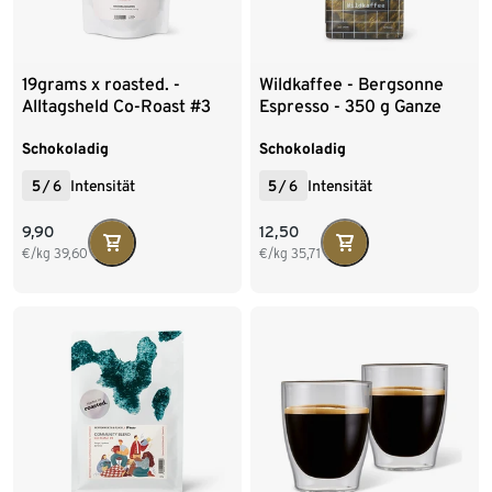
19grams x roasted. -
Wildkaffee - Bergsonne
Alltagsheld Co-Roast #3
Espresso - 350 g Ganze
Omni-Roast - 250 g Ganze
Bohne
Bohne
Schokoladig
Schokoladig
5
/
6
Intensität
5
/
6
Intensität
9,90
12,50
€/kg
39,60
€/kg
35,71