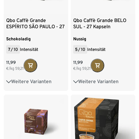
Qbo Caffè Grande
Qbo Caffè Grande BELO
ESPÍRITO SÃO PAULO - 27
SUL - 27 Kapseln
Kapseln
Schokoladig
Nussig
7
/
10
Intensität
5
/
10
Intensität
11,99
11,99
€/kg
59,21
€/kg
59,21
Weitere Varianten
Weitere Varianten
8 Kapseln
144 Kapseln
8 Kapseln
144 Kapseln
216 Kapseln
216 Kapseln