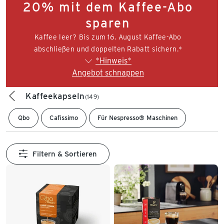
20% mit dem Kaffee-Abo
sparen
Kaffee leer? Bis zum 16. August Kaffee-Abo
abschließen und doppelten Rabatt sichern.*
*Hinweis*
Angebot schnappen
Kaffeekapseln
(149)
Qbo
Cafissimo
Für Nespresso® Maschinen
Filtern & Sortieren