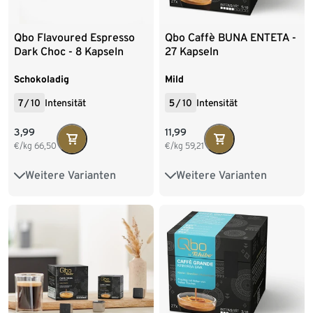
Qbo Flavoured Espresso
Qbo Caffè BUNA ENTETA -
Dark Choc - 8 Kapseln
27 Kapseln
Schokoladig
Mild
7
/
10
Intensität
5
/
10
Intensität
3,99
11,99
€/kg
66,50
€/kg
59,21
Weitere Varianten
Weitere Varianten
144 Kapseln
8 Kapseln
144 Kapseln
216 Kapseln