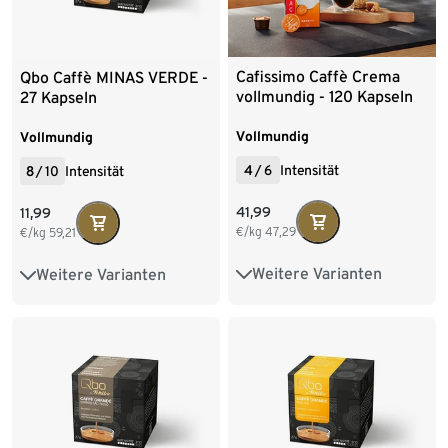
Cafissimo Caffè Crema
Qbo Caffè MINAS VERDE -
vollmundig - 120 Kapseln
27 Kapseln
Vollmundig
Vollmundig
4
/
6
Intensität
8
/
10
Intensität
41,99
11,99
€/kg
47,29
€/kg
59,21
Weitere Varianten
Weitere Varianten
10 Kapseln
30 Kapseln
8 Kapseln
144 Kapseln
80 Kapseln
96 Kapseln
216 Kapseln