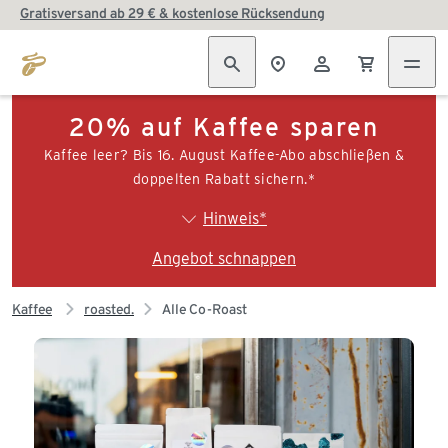
Gratisversand ab 29 € & kostenlose Rücksendung
20% auf Kaffee sparen
Kaffee leer? Bis 16. August Kaffee-Abo abschließen &
doppelten Rabatt sichern.*
Hinweis*
Angebot schnappen
Kaffee
roasted.
Alle Co-Roast