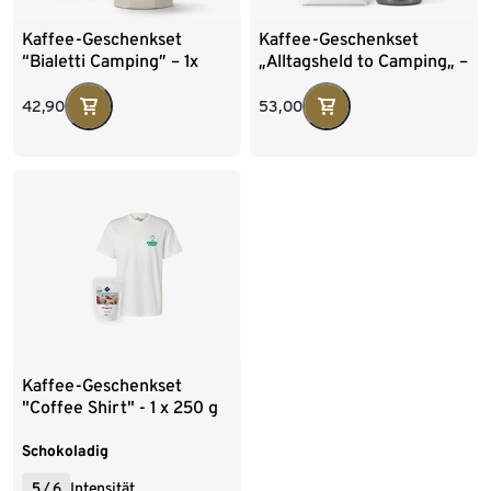
Kaffee-Geschenkset
Kaffee-Geschenkset
“Bialetti Camping” – 1x
„Alltagsheld to Camping„ –
250 g Espresso Gemahlen
1x 1kg Omni-Roast Ganze
und Bialetti Moka Express
Bohne und Kambukka
42,90
53,00
Becher
Kaffee-Geschenkset
"Coffee Shirt" - 1 x 250 g
Omni-Roast Ganze Bohne
und Coffee Crew T-Shirt
Schokoladig
5
/
6
Intensität