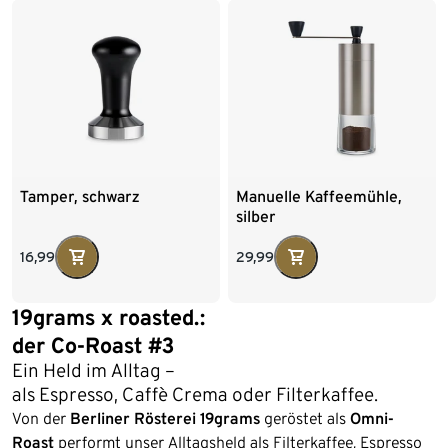
1 kg Ganze Bohne
4 x 1 kg Ganze Bohne
250 g Gemahlen
Tamper, schwarz
Manuelle Kaffeemühle,
silber
16,99
29,99
19grams x roasted.:
der Co-Roast #3
Ein Held im Alltag –
als Espresso, Caffè Crema oder Filterkaffee.
Von der
Berliner Rösterei 19grams
geröstet als
Omni-
Roast
performt unser Alltagsheld als Filterkaffee, Espresso