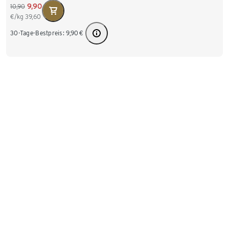
9,90
10,90
€/kg
39,60
30-Tage-Bestpreis:
9,90
€