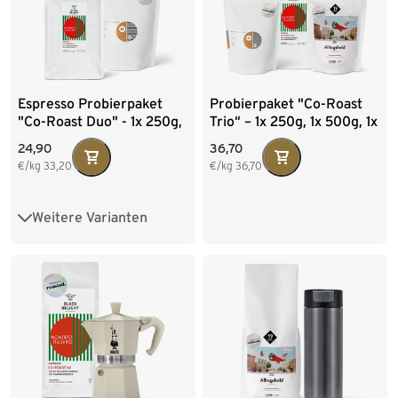
Espresso Probierpaket
Probierpaket "Co-Roast
"Co-Roast Duo" - 1x 250g,
Trio“ – 1x 250g, 1x 500g, 1x
1 x 500g Ganze Bohne
250g Ganze Bohne
24,90
36,70
€/kg
33,20
€/kg
36,70
Weitere Varianten
750 g Ganze Bohne