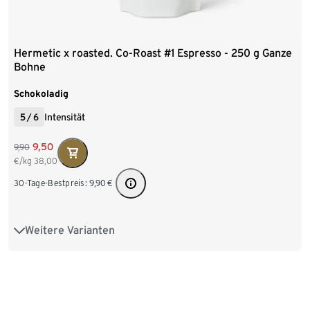
Hermetic x roasted. Co-Roast #1 Espresso - 250 g Ganze
Bohne
Schokoladig
5
/
6
Intensität
9,50
9,90
€/kg
38,00
30-Tage-Bestpreis:
9,90
€
Weitere Varianten
250 g Ganze Bohne
1 kg Ganze Bohne