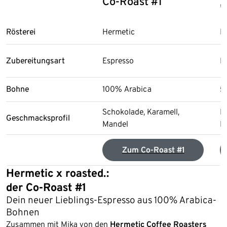
Co-Roast #1
"
Rösterei
Hermetic
B
Zubereitungsart
Espresso
E
Bohne
100% Arabica
5
Schokolade, Karamell,
N
Geschmacksprofil
Mandel
K
Zum Co-Roast #1
Hermetic x roasted.:
der Co-Roast #1
Dein neuer Lieblings-Espresso aus 100% Arabica-
Bohnen
Zusammen mit Mika von den
Hermetic Coffee Roasters