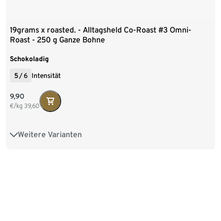
19grams x roasted. - Alltagsheld Co-Roast #3 Omni-
Roast - 250 g Ganze Bohne
Schokoladig
5
/
6
Intensität
9,90
€/kg
39,60
Weitere Varianten
250 g Ganze Bohne
1 kg Ganze Bohne
2 x 1 kg Ganze Bohne
4 x 1 kg Ganze Bohne