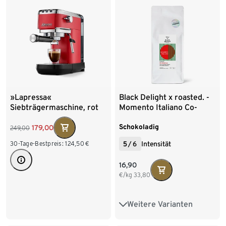
»Lapressa«
Black Delight x roasted. -
Siebträgermaschine, rot
Momento Italiano Co-
Roast #2 Espresso - 500 g
Ganze Bohne
Schokoladig
179,00
249,00
30-Tage-Bestpreis:
124,50
€
5
/
6
Intensität
16,90
€/kg
33,80
Weitere Varianten
500 g Ganze Bohne