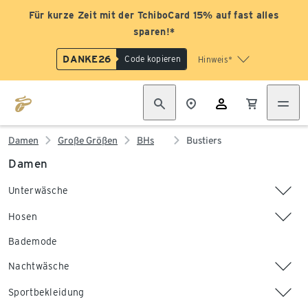
Für kurze Zeit mit der TchiboCard 15% auf fast alles
sparen!*
DANKE26
Code kopieren
Hinweis*
Damen
Große Größen
BHs
Bustiers
Damen
Unterwäsche
Hosen
Bademode
Nachtwäsche
Sportbekleidung