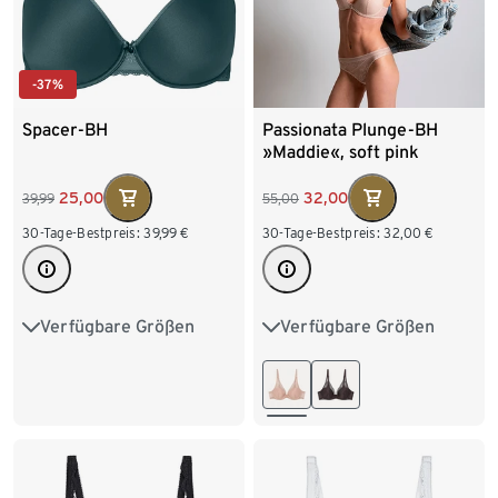
-37%
Spacer-BH
Passionata Plunge-BH
»Maddie«, soft pink
25,00
32,00
39,99
55,00
30-Tage-Bestpreis:
39,99
€
30-Tage-Bestpreis:
32,00
€
Verfügbare Größen
Verfügbare Größen
80D
85D
85E
75B
75C
80B
90D
90E
95D
80C
80D
80E
95E
80F
85B
85C
85D
85E
85F