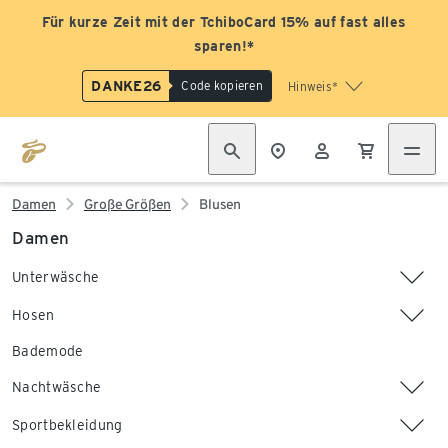
Für kurze Zeit mit der TchiboCard 15% auf fast alles
sparen!*
DANKE26
Code kopieren
Hinweis*
Damen
Große Größen
Blusen
Damen
Unterwäsche
Hosen
Bademode
Nachtwäsche
Sportbekleidung