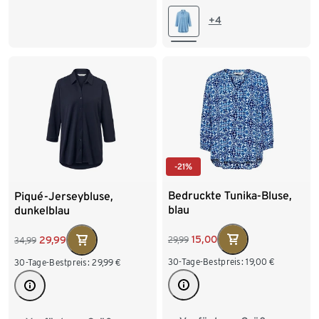
52
54
44
46
48
50
+4
52
54
-21%
Bedruckte Tunika-Bluse,
Piqué-Jerseybluse,
blau
dunkelblau
15,00
29,99
29,99
34,99
30-Tage-Bestpreis:
19,00
€
30-Tage-Bestpreis:
29,99
€