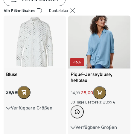
Alle Filter löschen
Dunkelblau
-16%
Bluse
Piqué-Jerseybluse,
hellblau
29,99
25,00
34,99
30-Tage-Bestpreis:
29,99
€
Verfügbare Größen
36
38
40
42
44
46
48
50
Verfügbare Größen
36
38
40
42