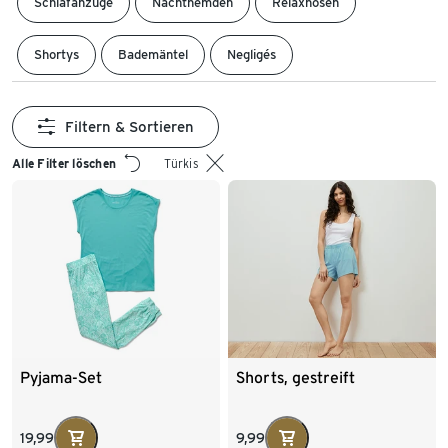
Schlafanzüge
Nachthemden
Relaxhosen
Shortys
Bademäntel
Negligés
Filtern & Sortieren
Alle Filter löschen
Türkis
Pyjama-Set
Shorts, gestreift
19,99
9,99