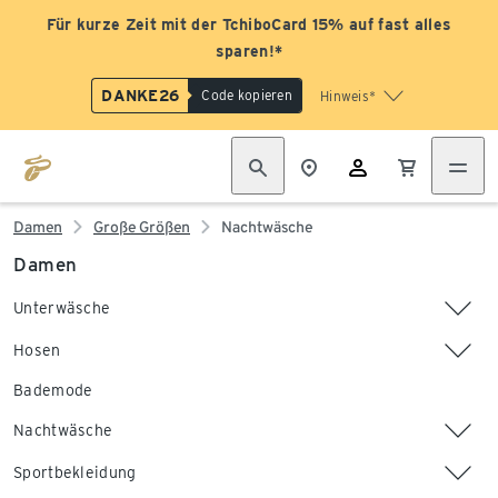
Für kurze Zeit mit der TchiboCard 15% auf fast alles
sparen!*
DANKE26
Code kopieren
Hinweis*
Damen
Große Größen
Nachtwäsche
Damen
Unterwäsche
Hosen
Bademode
Nachtwäsche
Sportbekleidung