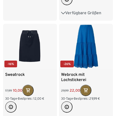
44
46
Verfügbare Größen
S 36/38
M 40/42
L 44/46
XL 48/50
-16%
-26%
Sweatrock
Webrock mit
Lochstickerei
10,00
22,00
17,99
29,99
30-Tage-Bestpreis:
12,00
€
30-Tage-Bestpreis:
29,99
€