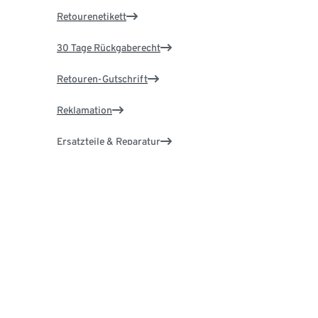
Retourenetikett
30 Tage Rückgaberecht
Retouren-Gutschrift
Reklamation
Ersatzteile & Reparatur
Garantie
Über Tchibo
Karriere
Tchibo Community