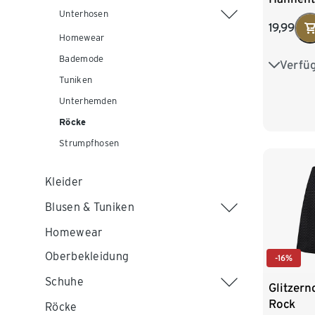
Unterhosen
19,99
Homewear
Bademode
Verfü
S 36/38
Tuniken
L 44/46
Unterhemden
Röcke
Strumpfhosen
Kleider
Blusen & Tuniken
Homewear
Oberbekleidung
-16%
Schuhe
Glitzern
Rock
Röcke