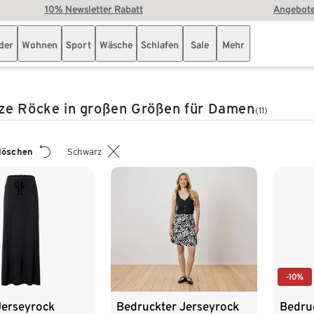
10% Newsletter Rabatt
Angebote
der
Wohnen
Sport
Wäsche
Schlafen
Sale
Mehr
ze Röcke in großen Größen für Damen
(11)
 löschen
Schwarz
-10%
Jerseyrock
Bedruckter Jerseyrock
Bedru