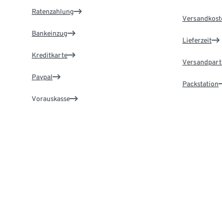
Ratenzahlung
Versandkost
Bankeinzug
Lieferzeit
Kreditkarte
Versandpart
Paypal
Packstation
Vorauskasse
Lieferadress
Zahlung in der Filiale
Service & Hilfe
TchiboCar
Online-Services nutzen & schnell Antworten
Jetzt kostenl
finden.
Jetzt Vortei