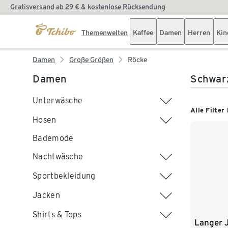
Gratisversand ab 29 € & kostenlose Rücksendung
Themenwelten
Kaffee
Damen
Herren
Kin
Damen
Große Größen
Röcke
Damen
Schwar
Unterwäsche
Alle Filter
Hosen
Bademode
Nachtwäsche
Sportbekleidung
Jacken
Shirts & Tops
Langer 