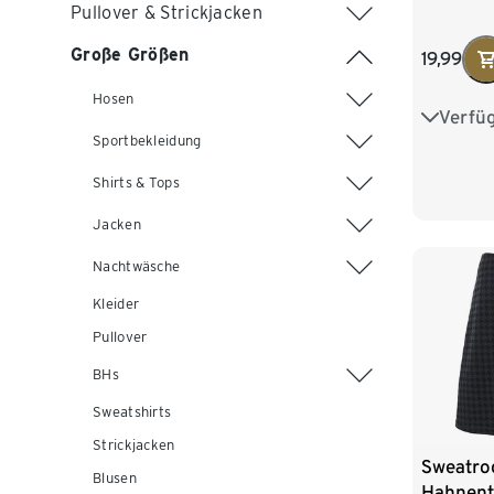
Pullover & Strickjacken
Große Größen
19,99
Hosen
Verfü
S 36/38
Sportbekleidung
L 44/46
Shirts & Tops
Jacken
Nachtwäsche
Kleider
Pullover
BHs
Sweatshirts
Strickjacken
Sweatro
Blusen
Hahnent