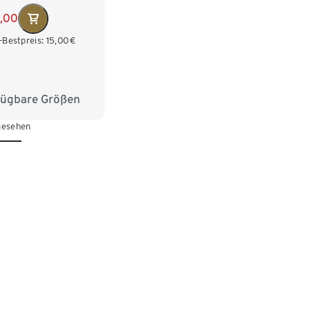
4,00
-Bestpreis:
15,00
€
fügbare Größen
38
40
42
 gesehen
46
48