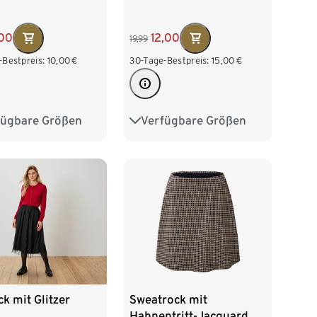
,00
12,00
19,99
-Bestpreis:
10,00
€
30-Tage-Bestpreis:
15,00
€
fügbare Größen
Verfügbare Größen
38
M 40/42
S 36/38
M 40/42
/46
XL 48/50
L 44/46
XL 48/50
52/54
Sweatrock mit
ck mit Glitzer
Hahnentritt-Jacquard