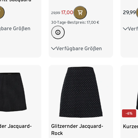
17,00
29,99
29,99
30-Tage-Bestpreis:
17,00
€
gbare Größen
Ver
M 40/42
S 36/
XL 48/50
L 44
Verfügbare Größen
36
38
40
42
44
46
48
-6%
der Jacquard-
Glitzernder Jacquard-
Kurze
Rock