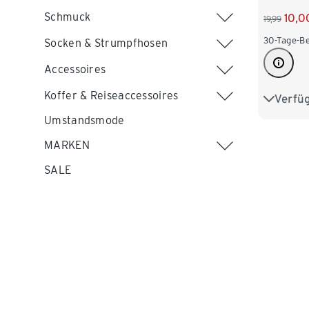
Schmuck
10,0
19,99
30-Tage-Be
Socken & Strumpfhosen
Accessoires
Koffer & Reiseaccessoires
Verfü
S 36/38
Umstandsmode
L 44/46
MARKEN
XXL 52
SALE