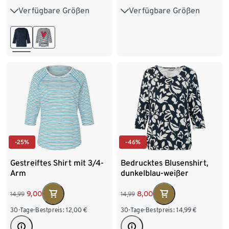
Verfügbare Größen
Verfügbare Größen
S 36/38
M 40/42
S 36/38
M 40/42
L 44/46
XL 48/50
L 44/46
XL 48/50
XXL 52/54
XXL 52/54
-25%
-46%
Gestreiftes Shirt mit 3/4-
Bedrucktes Blusenshirt,
Arm
dunkelblau-weißer
Alloverprint
9,00
8,00
14,99
14,99
30-Tage-Bestpreis:
12,00
€
30-Tage-Bestpreis:
14,99
€