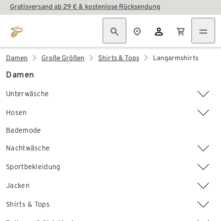
Gratisversand ab 29 € & kostenlose Rücksendung
Damen
Große Größen
Shirts & Tops
Langarmshirts
Damen
Unterwäsche
Hosen
Bademode
Nachtwäsche
Sportbekleidung
Jacken
Shirts & Tops