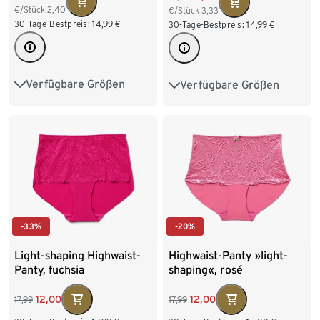
€/Stück
2,40
€/Stück
3,33
30-Tage-Bestpreis:
14,99
€
30-Tage-Bestpreis:
14,99
€
Verfügbare Größen
Verfügbare Größen
S 36/38
M 40/42
S 36/38
M 40/42
L 44/46
XL 48/50
L 44/46
XXL 52/54
-33%
-20%
Light-shaping Highwaist-
Highwaist-Panty »light-
Panty, fuchsia
shaping«, rosé
12,00
12,00
17,99
17,99