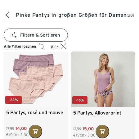
Pinke Pantys in großen Größen für Damen
(20)
Filtern & Sortieren
Alle Filter löschen
pink
-22%
-16%
5 Pantys, rosé und mauve
5 Pantys, Alloverprint
14,00
15,00
17,99
17,99
€/Stück
2,80
€/Stück
3,00