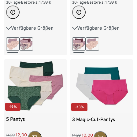
30-Tage-Bestpreis:
17,99
€
30-Tage-Bestpreis:
17,99
€
Verfügbare Größen
Verfügbare Größen
S 36/38
M 40/42
S 36/38
M 40/42
L 44/46
XL 48/50
L 44/46
XL 48/50
XXL 52/54
XXL 52/54
-19%
-33%
5 Pantys
3 Magic-Cut-Pantys
12,00
10,00
14,99
14,99