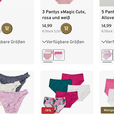
s
3 Pantys »Magic Cut«,
5 Pant
rosa und weiß
Allove
14,99
14,99
0
€/Stück
5,00
€/Stück
gbare Größen
Verfügbare Größen
Ver
M 40/42
XS 32/34
S 36/38
S 36/
XL 48/50
M 40/42
L 44/46
L 44
/54
XXL 
Wenige
-19%