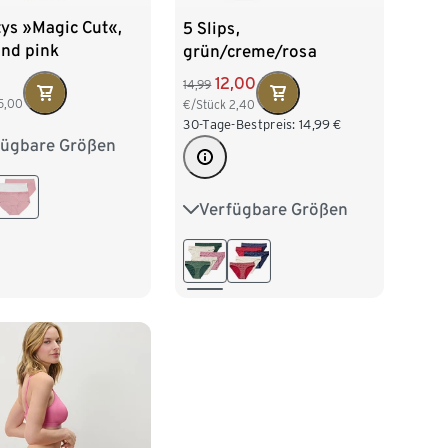
ys »Magic Cut«,
5 Slips,
und pink
grün/creme/rosa
12,00
14,99
5,00
€/Stück
2,40
30-Tage-Bestpreis:
14,99
€
fügbare Größen
2/34
S 36/38
/42
L 44/46
Verfügbare Größen
XS 32/34
S 36/38
M 40/42
L 44/46
XL 48/50