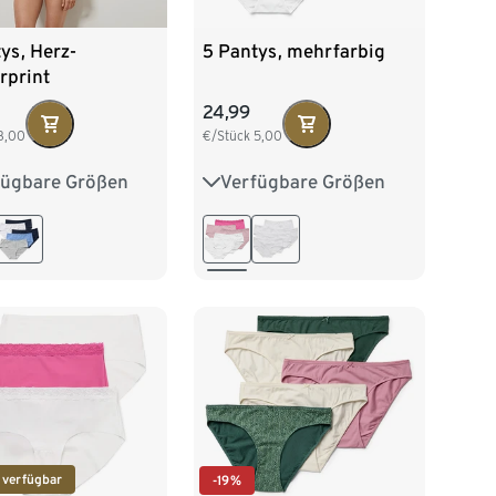
ys, Herz-
5 Pantys, mehrfarbig
rprint
24,99
3,00
€/Stück
5,00
fügbare Größen
Verfügbare Größen
38
M 40/42
S 36/38
M 40/42
/46
XL 48/50
L 44/46
XL 48/50
52/54
XXL 52/54
 verfügbar
-19%