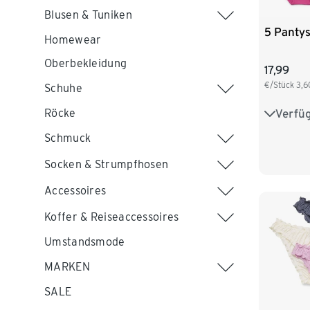
Blusen & Tuniken
5 Panty
Homewear
Oberbekleidung
17,99
€/Stück
3,6
Schuhe
Verfü
Röcke
S 36/38
Schmuck
L 44/46
Socken & Strumpfhosen
XXL 52
Accessoires
Koffer & Reiseaccessoires
Umstandsmode
MARKEN
SALE