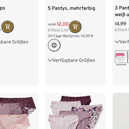
ips
3 Pant
5 Pantys, mehrfarbig
weiß 
14,99
12,00
14,99
6
€/Stück
€/Stück
2,40
30-Tage-Bestpreis:
14,99
€
gbare Größen
Ver
4
S 36/38
XS 3
2
L 44/46
M 40
Verfügbare Größen
S 36/38
M 40/42
L 44/46
XL 48/50
XXL 52/54