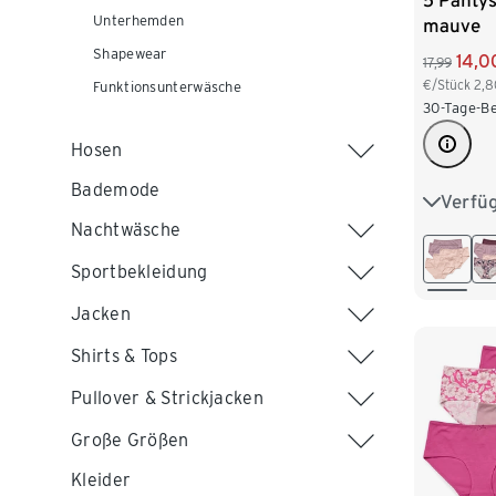
5 Pantys
Unterhemden
mauve
Shapewear
14,0
17,99
€/Stück
2,8
Funktionsunterwäsche
30-Tage-Be
Hosen
Bademode
Verfü
S 36/38
Nachtwäsche
L 44/46
Sportbekleidung
XXL 52
Jacken
Shirts & Tops
Pullover & Strickjacken
Große Größen
Kleider