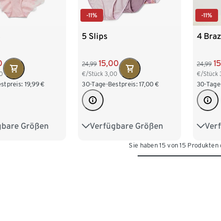
-11%
-11%
s
5 Slips
4 Braz
0
15,00
1
24,99
24,99
0
€/Stück
3,00
€/Stück
stpreis:
19,99
€
30-Tage-Bestpreis:
17,00
€
30-Tage
gbare Größen
Verfügbare Größen
Ver
M 40/42
S 36/38
M 40/42
S 36/
Sie haben 15 von 15 Produkten
XL 48/50
L 44/46
XL 48/50
L 44
/54
XXL 52/54