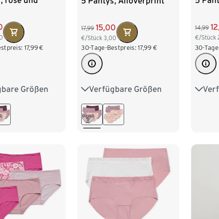
, rosé und
5 Pan
5 Pantys, Alloverprint
0
12
15,00
14,99
17,99
0
€/Stück
€/Stück
3,00
stpreis:
17,99
€
30-Tage
30-Tage-Bestpreis:
17,99
€
gbare Größen
Ver
Verfügbare Größen
M 40/42
S 36/
S 36/38
M 40/42
XL 48/50
L 44
L 44/46
XL 48/50
XXL 
XXL 52/54
/54