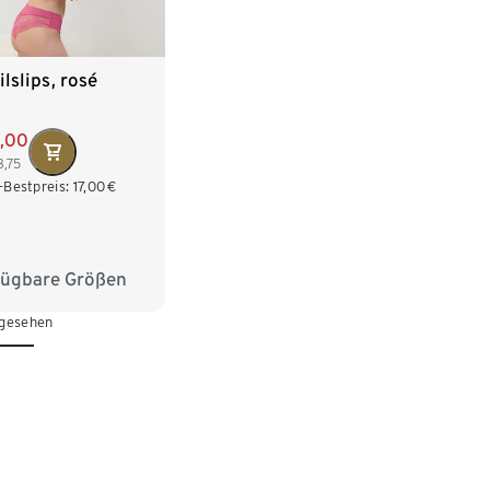
ilslips, rosé
5,00
3,75
-Bestpreis:
17,00
€
fügbare Größen
38
M 40/42
 gesehen
/46
XL 48/50