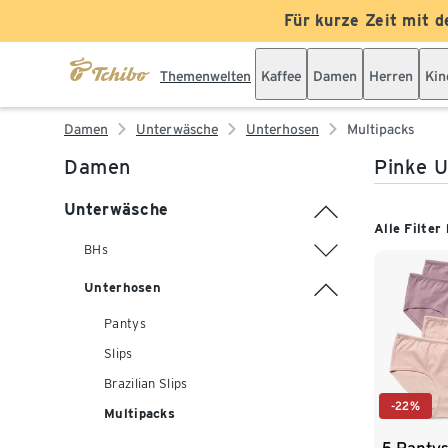
Für kurze Zeit mit d
Themenwelten
Kaffee
Damen
Herren
Kin
Damen
Unterwäsche
Unterhosen
Multipacks
Damen
Pinke U
Unterwäsche
Alle Filter
BHs
Unterhosen
Pantys
Slips
Brazilian Slips
-22%
Multipacks