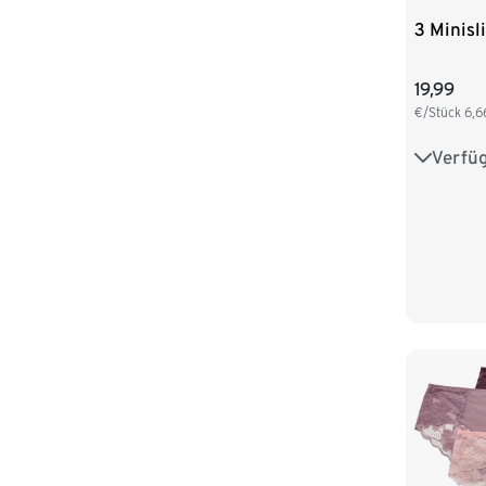
3 Minisl
19,99
€/Stück
6,6
Verfü
XS 32/3
M 40/4