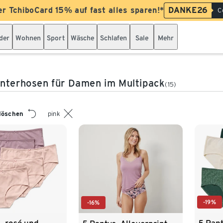
er TchiboCard 15% auf fast alles sparen!*
DANKE26
C
der
Wohnen
Sport
Wäsche
Schlafen
Sale
Mehr
nterhosen für Damen im Multipack
(15)
 löschen
pink
-19%
-16%