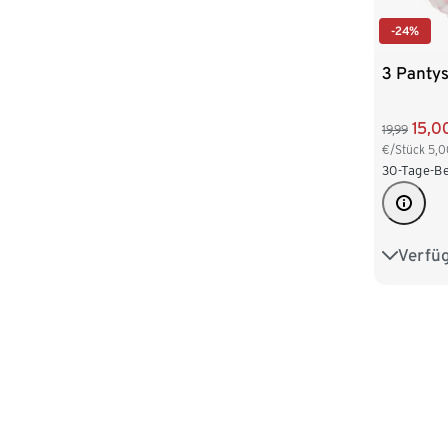
-24%
3 Panty
15,0
19,99
€/Stück
5,0
30-Tage-Be
Verfü
S 36/38
L 44/46
XXL 52