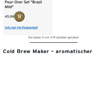
Pour-Over Set "Brazil
Mild"
45,98
Info bei Verfügbarkeit
Sie haben 5 von 5 Produkten gesehen
Cold Brew Maker – aromatischer
Kaffeegenuss aus der Kälte
Wenn die Temperaturen steigen, darf Kaffee gern erfrischen.
Statt der dampfenden Tasse kommt jetzt ein Glas kalt
gebrühter Kaffee auf den Tisch – sanft im Geschmack, für
entspannten Genuss.
Die kühle Kaffeekreation heißt Cold Brew und ist
Kaffee, der
über mehrere Stunden mit kaltem Wasser extrahiert wird.