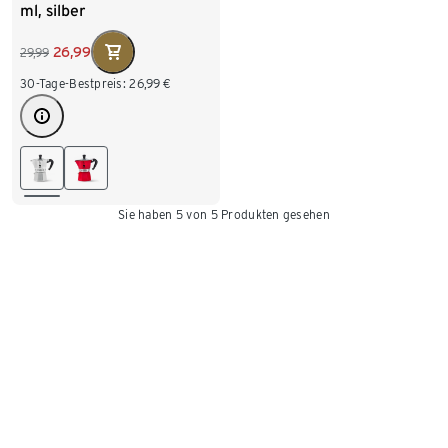
ml, silber
26,99
29,99
30-Tage-Bestpreis:
26,99
€
Sie haben 5 von 5 Produkten gesehen
Espressokocher für intensiven
Genuss zu Hause
Der Duft von frisch gebrühtem Espresso, ein leises Blubbern
auf dem Herd und dann der erste Schluck – kräftig,
aromatisch, voller Charakter. Ein Espressokocher bringt
Italien-Feeling direkt in Ihre Küche.