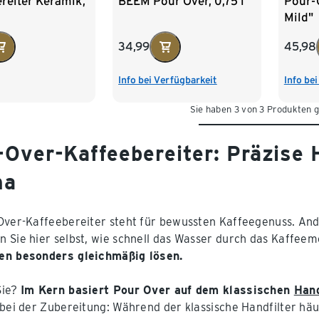
reiter Keramik,
BEEM Pour Over, 0,75 l
Pour-O
Mild"
34,99
45,98
Info bei Verfügbarkeit
Info be
Sie haben 3 von 3 Produkten 
-Over-Kaffeebereiter: Präzise 
ma
Over-Kaffeebereiter steht für bewussten Kaffeegenuss. And
 Sie hier selbst, wie schnell das Wasser durch das Kaffeemeh
en besonders gleichmäßig lösen.
Sie?
Im Kern basiert Pour Over auf dem klassischen
Hand
 bei der Zubereitung: Während der klassische Handfilter häu