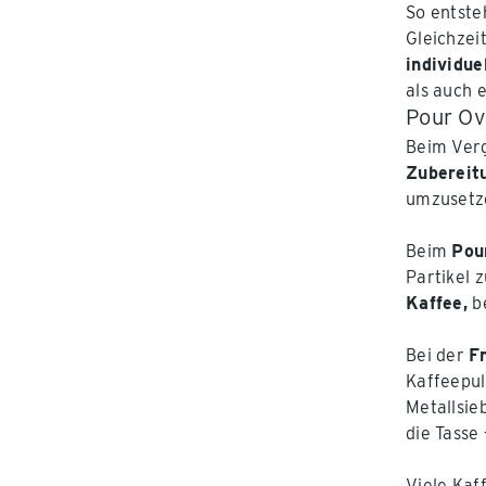
So entste
Gleichzeit
individue
als auch 
Pour Ov
Beim Verg
Zubereit
umzusetze
Beim
Pou
Partikel 
Kaffee,
be
Bei der
F
Kaffeepul
Metallsie
die Tasse
Viele Kaf