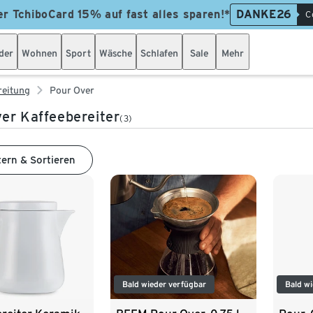
er TchiboCard 15% auf fast alles sparen!*
DANKE26
C
der
Wohnen
Sport
Wäsche
Schlafen
Sale
Mehr
reitung
Pour Over
er Kaffeebereiter
(3)
tern & Sortieren
Bald wieder verfügbar
Bald wi