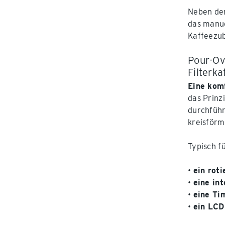
Neben dem
das manue
Kaffeezub
Pour-Ov
Filterk
Eine kom
das Prinz
durchführ
kreisförm
Typisch f
•
ein rot
•
eine in
•
eine Ti
•
ein LCD