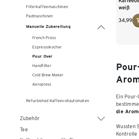
Kaffeebe
weiß
Filterkaffeemaschinen
Padmaschinen
34,99
Manuelle Zubereitung
French Press
Espressokocher
Pour Over
Pour
Handfilter
Cold Brew Maker
Aro
Aeropress
Ein Pour-
Refurbished Kaffeevollautomaten
bestimmen
die Arom
Zubehör
Wussten 
Tee
Kontrolle