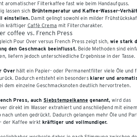
ht aromatischer Filterkaffee fast wie beim Handaufguss.
ig lassen sich
Brühtemperatur und Kaffee-Wasser-Verhäl
ll einstellen.
Damit gelingt sowohl ein milder Frühstückska
ein kräftiger
Caffè Crema
mit Filtercharakter.
er coffee vs. French Press
leich Pour Over versus French Press zeigt sich,
wie stark 
ung den Geschmack beeinflusst.
Beide Methoden sind einf
n, liefern jedoch unterschiedliche Ergebnisse in der Tasse.
r Over
hält ein Papier- oder Permanentfilter viele Öle und 
zurück. Dadurch entsteht ein besonders
klarer und aromati
i dem einzelne Geschmacksnoten deutlich hervortreten.
rench Press, auch
Siebstempelkanne
genannt,
wird das
ver direkt im Wasser extrahiert und anschließend mit eine
b nach unten gedrückt. Dadurch gelangen mehr Öle und Part
 – der Kaffee wirkt
kräftiger und vollmundiger.
feeliebhaber wechseln daher je nach Stimmung zwischen d