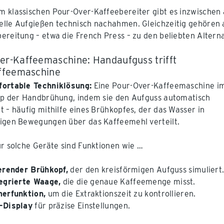
 klassischen Pour-Over-Kaffeebereiter gibt es inzwische
lle Aufgießen technisch nachahmen. Gleichzeitig gehören
ereitung – etwa die French Press – zu den beliebten Alterna
er-Kaffeemaschine: Handaufguss trifft
affeemaschine
fortable Techniklösung:
Eine Pour-Over-Kaffeemaschine im
ip der Handbrühung, indem sie den Aufguss automatisch
t – häufig mithilfe eines Brühkopfes, der das Wasser in
igen Bewegungen über das Kaffeemehl verteilt.
ür solche Geräte sind Funktionen wie …
ierender Brühkopf,
der den kreisförmigen Aufguss simuliert
tegrierte Waage,
die die genaue Kaffeemenge misst.
merfunktion,
um die Extraktionszeit zu kontrollieren.
-Display
für präzise Einstellungen.