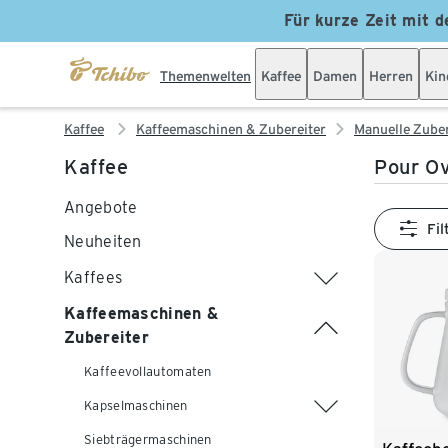
Für kurze Zeit mit d
Themenwelten
Kaffee
Damen
Herren
Kin
Kaffee
Kaffeemaschinen & Zubereiter
Manuelle Zube
Kaffee
Pour Ov
Angebote
Fil
Neuheiten
Kaffees
Kaffeemaschinen &
Zubereiter
Kaffeevollautomaten
Kapselmaschinen
Siebträgermaschinen