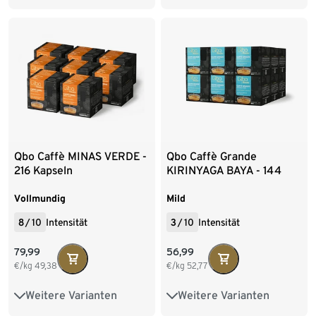
216 Kapseln
216 Kapseln
Qbo Caffè MINAS VERDE -
Qbo Caffè Grande
216 Kapseln
KIRINYAGA BAYA - 144
Kapseln
Vollmundig
Mild
8
/
10
Intensität
3
/
10
Intensität
79,99
56,99
€/kg
49,38
€/kg
52,77
Weitere Varianten
Weitere Varianten
8 Kapseln
27 Kapseln
8 Kapseln
27 Kapseln