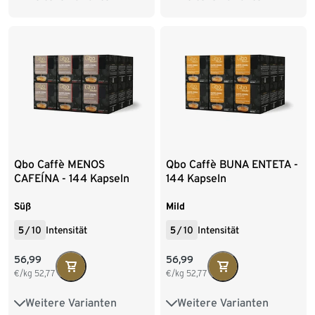
216 Kapseln
216 Kapseln
Qbo Caffè MENOS
Qbo Caffè BUNA ENTETA -
CAFEÍNA - 144 Kapseln
144 Kapseln
Süß
Mild
5
/
10
Intensität
5
/
10
Intensität
56,99
56,99
€/kg
52,77
€/kg
52,77
Weitere Varianten
Weitere Varianten
8 Kapseln
27 Kapseln
8 Kapseln
27 Kapseln