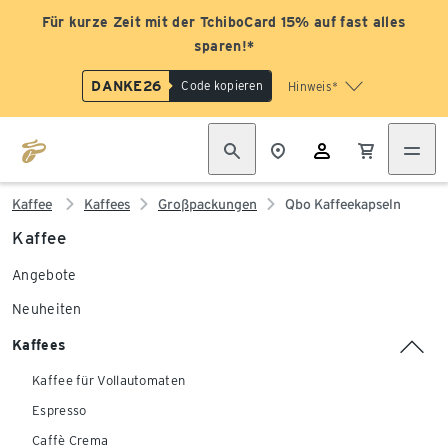
Für kurze Zeit mit der TchiboCard 15% auf fast alles
sparen!*
DANKE26
Code kopieren
Hinweis*
Kaffee
Kaffees
Großpackungen
Qbo Kaffeekapseln
Kaffee
Angebote
Neuheiten
Kaffees
Kaffee für Vollautomaten
Espresso
Caffè Crema