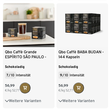
144 Kapseln
216 Kapseln
Qbo Caffè Grande
Qbo Caffè BABA BUDAN -
ESPÍRITO SÃO PAULO -
144 Kapseln
144 Kapseln
Schokoladig
Schokoladig
7
/
10
Intensität
9
/
10
Intensität
56,99
56,99
€/kg
52,77
€/kg
52,77
Weitere Varianten
Weitere Varianten
8 Kapseln
27 Kapseln
8 Kapseln
27 Kapseln