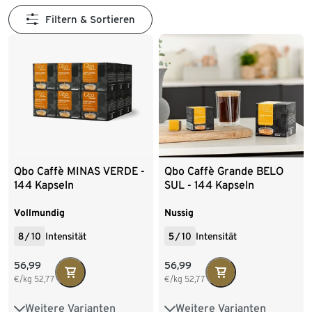
Filtern & Sortieren
Qbo Caffè MINAS VERDE -
Qbo Caffè Grande BELO
144 Kapseln
SUL - 144 Kapseln
Vollmundig
Nussig
8
/
10
Intensität
5
/
10
Intensität
56,99
56,99
€/kg
52,77
€/kg
52,77
Weitere Varianten
Weitere Varianten
8 Kapseln
27 Kapseln
8 Kapseln
27 Kapseln