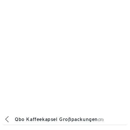
Qbo Kaffeekapsel Großpackungen
(31)