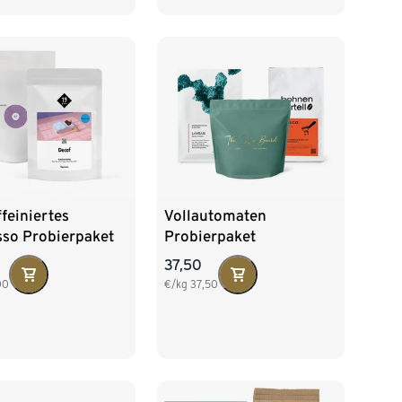
feiniertes
Vollautomaten
sso Probierpaket
Probierpaket
ecaf" - 2x 250 g
"Homeoffice-Set" - 2x
37,50
 Bohne
250g, 1x 500g Ganze
00
€/kg
37,50
Bohne