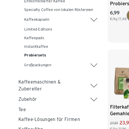
Entkoffeinierter Kaffee
Probiers
Ganze B
Specialty Coffee von lokalen Röstereien
6,99
€/kg
17,48
Kaffeekapseln
Limited Editions
Kaffeepads
Instantkaffee
Probiersets
Großpackungen
Kaffeemaschinen &
Zubereiter
Zubehör
Filterka
Tee
Gemahl
Kaffee-Lösungen für Firmen
23,
27,97
€/kg
31,96