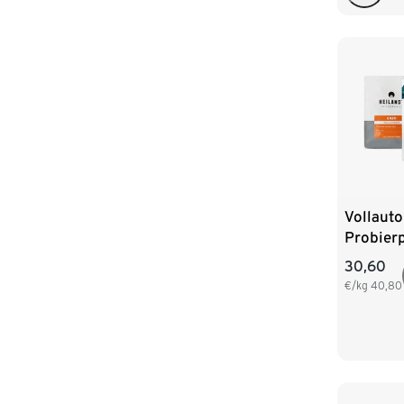
Vollaut
Probierp
Crema En
30,60
3x 250 
€/kg
40,80