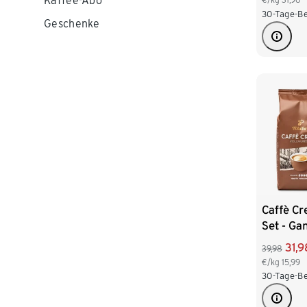
Kaffee-Abo
30-Tage-Be
Geschenke
Caffè Cr
Set - Ga
31,9
39,98
€/kg
15,99
30-Tage-Be