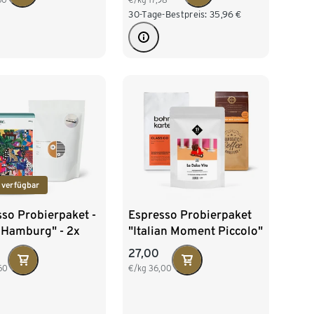
30-Tage-Bestpreis:
35,96
€
 verfügbar
so Probierpaket -
Espresso Probierpaket
 Hamburg" - 2x
"Italian Moment Piccolo"
 Ganze Bohne
- 3x 250 g Ganze Bohne
27,00
60
€/kg
36,00