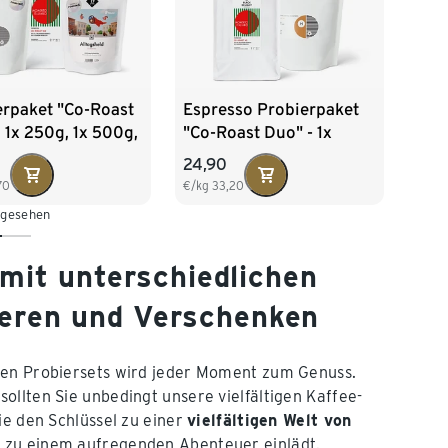
erpaket "Co-Roast
Espresso Probierpaket
– 1x 250g, 1x 500g,
"Co-Roast Duo" - 1x
0g Ganze Bohne
250g, 1 x 500g Ganze
24,90
Bohne
70
€/kg
33,20
 gesehen
 mit unterschiedlichen
eren und Verschenken
igen Probiersets wird jeder Moment zum Genuss.
ollten Sie unbedingt unsere vielfältigen Kaffee-
ie den Schlüssel zu einer
vielfältigen Welt von
n zu einem aufregenden Abenteuer einlädt.