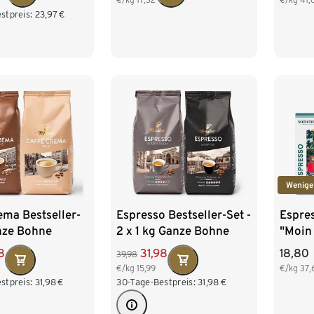
stpreis:
23,97
€
Wenige
ema Bestseller-
Espresso Bestseller-Set -
Espres
nze Bohne
2 x 1 kg Ganze Bohne
"Moin
250 g
8
31,98
18,80
39,98
€/kg
15,99
€/kg
37,
stpreis:
31,98
€
30-Tage-Bestpreis:
31,98
€