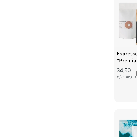
Espress
"Premium
3x 250 
34,50
€/kg
46,00