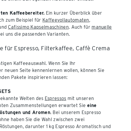
ten Kaffeebereiter.
Ein kurzer Überblick über
ch zum Beispiel für
Kaffeevollautomaten
,
und
Cafissimo Kapselmaschinen
. Auch für
manuelle
bei uns die passenden Varianten.
 für Espresso, Filterkaffee, Caffè Crema
chtigen Kaffeeauswahl. Wenn Sie Ihr
er neuen Seite kennenlernen wollen, können Sie
nden Pakete inspirieren lassen:
SETS
bekannte Welten des
Espressos
mit unseren
santen Zusammenstellungen erwartet Sie
eine
 Röstungen und Aromen
. Bei unserem Espresso
ohne haben Sie die Wahl zwischen zwei
Röstungen, darunter 1 kg Espresso Aromatisch und