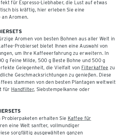
rfekt für Espresso-Liebhaber, die Lust auf etwas
sch bis kräftig, hier erleben Sie eine
e an Aromen.
BIERSETS
würzige Aromen von besten Bohnen aus aller Welt in
rkaffee-Probierset bietet Ihnen eine Auswahl von
ungen, um Ihre Kaffeeerfahrung zu erweitern. In
00 g Feine Milde, 500 g Beste Bohne und 500 g
fekte Gelegenheit, die Vielfalt von
Filterkaffee
zu
dliche Geschmacksrichtungen zu genießen. Diese
Kaffees stammen von den besten Plantagen weltweit
t für
Handfilter
, Siebstempelkanne oder
IERSETS
 Probierpaketen erhalten Sie
Kaffee für
ren eine Welt sanfter, vollmundiger
iese sorgfältig ausgewählten ganzen