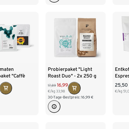
omaten
Probierpaket "Light
Entkof
aket "Caffè
Roast Duo" - 2x 250 g
Espre
tdecker Set" -
Ganze Bohne
"Duo-D
16,99
25,50
17,89
g Ganze Bohne
Ganze
€/kg
33,98
€/kg
51,
30-Tage-Bestpreis:
16,99
€