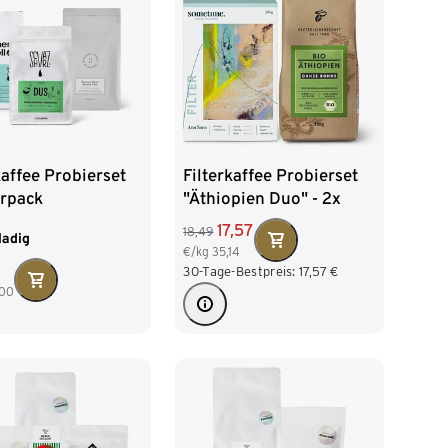
kaffee Probierset
Filterkaffee Probierset
erpack
"Äthiopien Duo" - 2x
ladig" - 3x 250 g
250 g Ganze Bohne
17,57
18,49
ladig
 Bohne
€/kg
35,14
30-Tage-Bestpreis:
17,57
€
,00