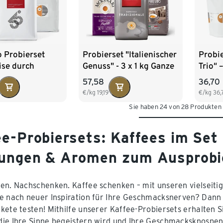
 Probierset
Probierset "Italienischer
Probi
ise durch
Genuss" - 3 x 1 kg Ganze
Trio“ 
ka" - 3x 1 kg
Bohne
1x 25
57,58
36,70
ohne
€/kg
19,19
€/kg
36,
Sie haben 24 von 28 Produkten
ee-Probiersets: Kaffees im Set
ungen & Aromen zum Ausprobi
en. Nachschenken. Kaffee schenken – mit unseren vielseit
e nach neuer Inspiration für Ihre Geschmacksnerven? Dann s
kete testen! Mithilfe unserer Kaffee-Probiersets erhalten S
die Ihre Sinne begeistern wird und Ihre Geschmacksknospe