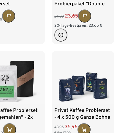
erset
Probierpaket "Double
Decaf" - 1x 250 g Ganze
23,65
24,89
Bohne, 1x 500 g Ganze
99
Bohne
30-Tage-Bestpreis:
23,65
€
kaffee Probierset
Privat Kaffee Probierset
gemahlen" - 2x
- 4 x 500 g Ganze Bohne
 Gemahlen
35,96
43,96
60
€/kg
17,98