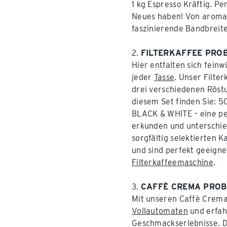
1 kg Espresso Kräftig. Pe
Neues haben! Von aromati
faszinierende Bandbreit
2.
FILTERKAFFEE PRO
Hier entfalten sich fein
jeder
Tasse
. Unser Filte
drei verschiedenen Röst
diesem Set finden Sie: 5
BLACK & WHITE – eine per
erkunden und unterschie
sorgfältig selektierten 
und sind perfekt geeigne
Filterkaffeemaschine
.
3.
CAFFÈ CREMA PROB
Mit unseren Caffè Crema
Vollautomaten
und erfah
Geschmackserlebnisse. D