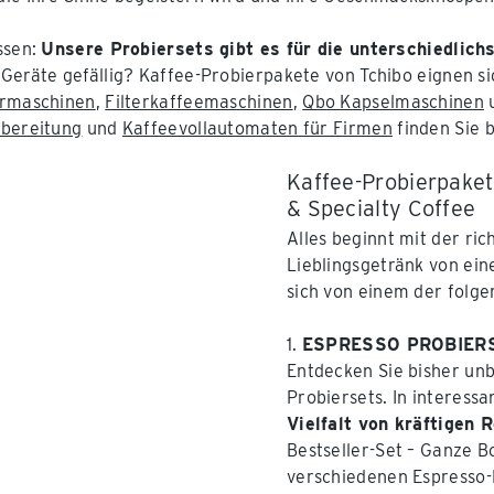
ssen:
Unsere Probiersets gibt es für die unterschiedlichs
Geräte gefällig? Kaffee-Probierpakete von Tchibo eignen si
ermaschinen
,
Filterkaffeemaschinen
,
Qbo Kapselmaschinen
ubereitung
und
Kaffeevollautomaten für Firmen
finden Sie 
Kaffee-Probierpakete
& Specialty Coffee
Alles beginnt mit der ri
Lieblingsgetränk von ein
sich von einem der folge
1.
ESPRESSO PROBIER
Entdecken Sie bisher un
Probiersets. In interes
Vielfalt von kräftigen
Bestseller-Set – Ganze B
verschiedenen Espresso-