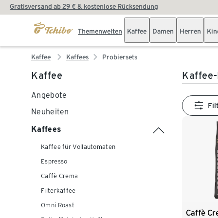
Gratisversand ab 29 € & kostenlose Rücksendung
Themenwelten
Kaffee
Damen
Herren
Kin
Kaffee
Kaffees
Probiersets
Kaffee
Kaffee-
Angebote
Fil
Neuheiten
Kaffees
Kaffee für Vollautomaten
Espresso
Caffè Crema
Filterkaffee
Omni Roast
Caffè C