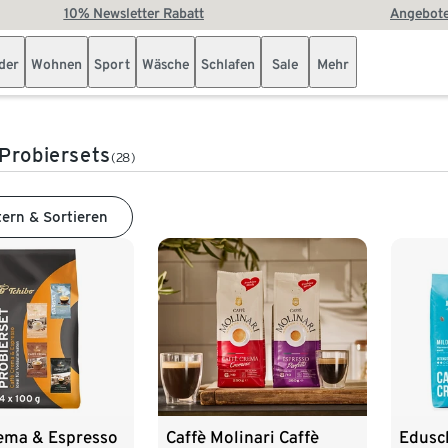
10% Newsletter Rabatt
Angebote
der
Wohnen
Sport
Wäsche
Schlafen
Sale
Mehr
Probiersets
(28)
tern & Sortieren
rema & Espresso
Caffè Molinari Caffè
Edusc