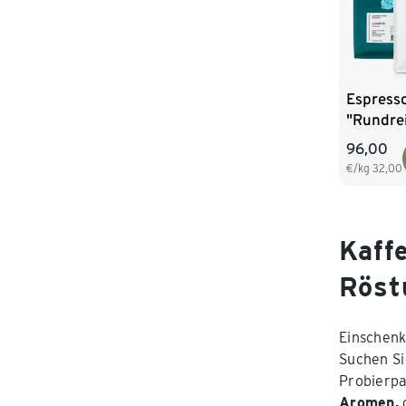
Espresso
"Rundre
Südameri
96,00
Ganze B
€/kg
32,00
Kaff
Röst
Einschenk
Suchen Si
Probierpa
Aromen,