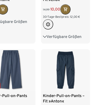
10,00
14,99
30-Tage-Bestpreis:
12,00
€
fügbare Größen
2
98/104
16
122/128
Verfügbare Größen
86/92
98/104
140
110/116
122/128
r-Pull-on-Pants
Kinder-Pull-on-Pants –
Fit »Anton«