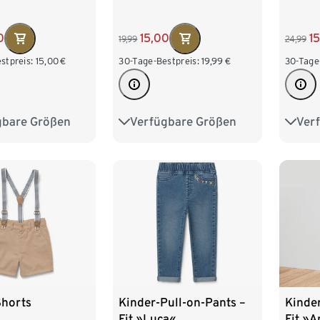
1
0
15,00
24,99
19,99
30-Tage
stpreis:
15,00
€
30-Tage-Bestpreis:
19,99
€
Ver
gbare Größen
Verfügbare Größen
122/1
140
146
152
98/104
110/116
146/
64
170
122/128
134/140
170/1
146/152
158/164
Shorts
Kinder-Pull-on-Pants –
Kinder
Fit »Luca«
Fit »