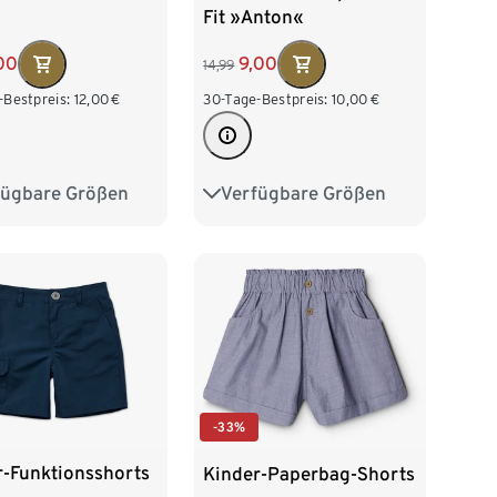
Fit »Anton«
00
9,00
14,99
-Bestpreis:
12,00
€
30-Tage-Bestpreis:
10,00
€
fügbare Größen
Verfügbare Größen
28
134/140
86/92
98/104
152
158/164
110/116
122/128
76
134/140
-33%
r-Funktionsshorts
Kinder-Paperbag-Shorts