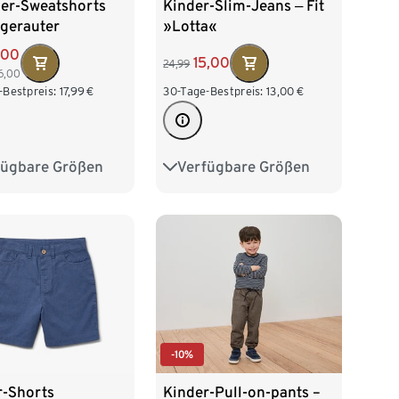
der-Sweatshorts
Kinder-Slim-Jeans ‒ Fit
ngerauter
»Lotta«
eite
,00
15,00
24,99
6,00
-Bestpreis:
17,99
€
30-Tage-Bestpreis:
13,00
€
fügbare Größen
Verfügbare Größen
2
98/104
86/92
98/104
16
122/128
110/116
122/128
-10%
r-Shorts
Kinder-Pull-on-pants –