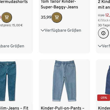
Tom Tailor Kinder-
Bermudashorts
2 Kin
Super-Baggy-Jeans
mit a
Innens
12
17,99
35,99
0
€/Stück
stpreis:
15,00
€
30-Tage
Verfügbare Größen
128
134
140
146
152
158
164
170
gbare Größen
Ver
110/116
86/9
176
134/140
110/1
158/164
-25%
lim-Jeans – Fit
Kinder-Pull-on-Pants –
Kinde