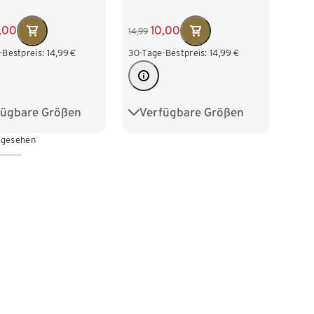
,00
10,00
14,99
-Bestpreis:
14,99
€
30-Tage-Bestpreis:
14,99
€
fügbare Größen
Verfügbare Größen
04
110/116
74/80
86/92
 gesehen
28
134/140
98/104
110/116
122/128