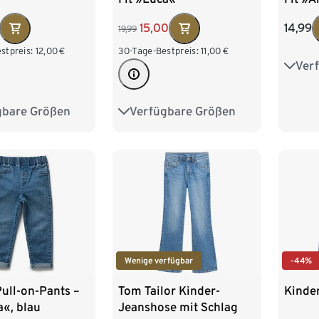
15,00
14,99
19,99
stpreis:
12,00
€
30-Tage-Bestpreis:
11,00
€
Ver
86/9
110/1
gbare Größen
Verfügbare Größen
86/92
86/92
98/104
134/
110/116
110/116
122/128
Wenige verfügbar
-44%
ull-on-Pants –
Tom Tailor Kinder-
Kinde
a«, blau
Jeanshose mit Schlag