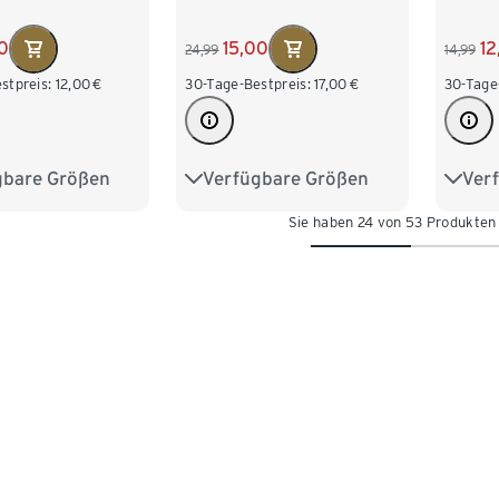
12
0
15,00
14,99
24,99
30-Tage
stpreis:
12,00
€
30-Tage-Bestpreis:
17,00
€
Ver
gbare Größen
Verfügbare Größen
98/1
98/104
86/92
98/104
Sie haben 24 von 53 Produkten
122/1
122/128
110/116
122/128