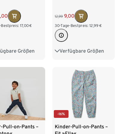
5,00
9,00
12,99
-Bestpreis:
17,00
€
30-Tage-Bestpreis:
12,99
€
fügbare Größen
Verfügbare Größen
28
134/140
86/92
98/104
152
158/164
110/116
122/128
76
-16%
-Pull-on-Pants –
Kinder-Pull-on-Pants –
Anton«
Fit »Ella«