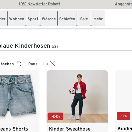
10% Newsletter Rabatt
Angebote
der
Wohnen
Sport
Wäsche
Schlafen
Sale
Mehr
blaue Kinderhosen
(53)
 löschen
Dunkelblau
-11%
-24%
Kinde
Jeans-Shorts
Kinder-Sweathose