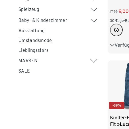
Spielzeug
9,00
17,99
Baby- & Kinderzimmer
30-Tage-Be
Ausstattung
Umstandsmode
Verfü
74/80
Lieblingsstars
98/104
MARKEN
122/128
SALE
-39%
Kinder-P
Fit »Luc