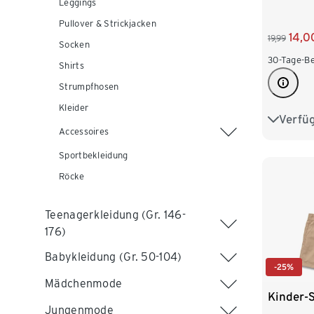
Leggings
Pullover & Strickjacken
14,0
19,99
Socken
30-Tage-Be
Shirts
Strumpfhosen
Kleider
Verfü
134
Accessoires
158
1
Sportbekleidung
Röcke
Teenagerkleidung (Gr. 146-
176)
Babykleidung (Gr. 50-104)
-25%
Mädchenmode
Kinder-
Jungenmode