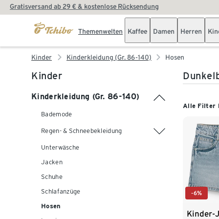
Gratisversand ab 29 € & kostenlose Rücksendung
Themenwelten
Kaffee
Damen
Herren
Kin
Kinder
Kinderkleidung (Gr. 86-140)
Hosen
Kinder
Dunkel
Kinderkleidung (Gr. 86-140)
Alle Filter
Bademode
Regen- & Schneebekleidung
Unterwäsche
Jacken
Schuhe
Schlafanzüge
-6%
Hosen
Kinder-