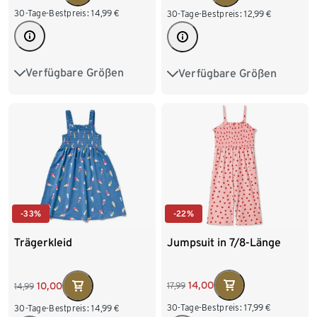
30-Tage-Bestpreis:
14,99
€
30-Tage-Bestpreis:
12,99
€
Verfügbare Größen
Verfügbare Größen
86/92
98/104
86/92
98/104
110/116
122/128
110/116
122/128
134/140
-22%
-33%
Jumpsuit in 7/8-Länge
Trägerkleid
14,00
10,00
17,99
14,99
30-Tage-Bestpreis:
17,99
€
30-Tage-Bestpreis:
14,99
€