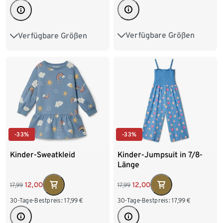
Verfügbare Größen
Verfügbare Größen
86/92
98/104
86/92
98/104
110/116
122/128
110/116
122/128
134/140
-33%
-33%
Kinder-Sweatkleid
Kinder-Jumpsuit in 7/8-
Länge
12,00
12,00
17,99
17,99
30-Tage-Bestpreis:
17,99
€
30-Tage-Bestpreis:
17,99
€