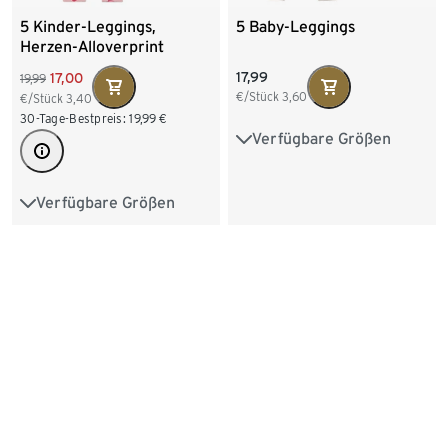
5 Kinder-Leggings,
5 Baby-Leggings
Herzen-Alloverprint
17,99
17,00
19,99
€/Stück
3,60
€/Stück
3,40
30-Tage-Bestpreis:
19,99
€
Verfügbare Größen
50/56
62/68
74/80
86/92
98/104
Verfügbare Größen
50/56
62/68
74/80
86/92
98/104
+4
110/116
122/128
134/140