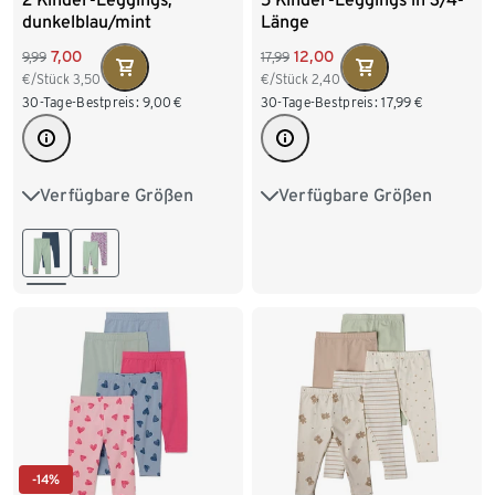
dunkelblau/mint
Länge
7,00
12,00
9,99
17,99
€/Stück
3,50
€/Stück
2,40
30-Tage-Bestpreis:
9,00
€
30-Tage-Bestpreis:
17,99
€
Verfügbare Größen
Verfügbare Größen
50/56
62/68
74/80
50/56
62/68
74/80
86/92
98/104
86/92
98/104
110/116
122/128
110/116
122/128
134/140
-14%