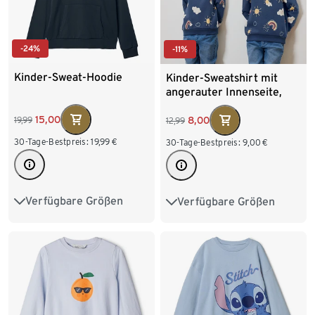
-24%
-11%
Kinder-Sweat-Hoodie
Kinder-Sweatshirt mit
angerauter Innenseite,
dunkelblau
15,00
8,00
19,99
12,99
30-Tage-Bestpreis:
19,99
€
30-Tage-Bestpreis:
9,00
€
Verfügbare Größen
Verfügbare Größen
110/116
122/128
86/92
98/104
134/140
146/152
110/116
122/128
158/164