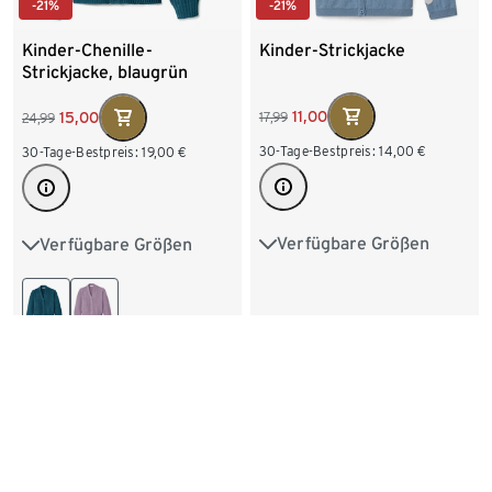
-21%
-21%
Kinder-Strickjacke
Kinder-Chenille-
Strickjacke, blaugrün
11,00
15,00
17,99
24,99
30-Tage-Bestpreis:
14,00
€
30-Tage-Bestpreis:
19,00
€
Verfügbare Größen
Verfügbare Größen
86/92
98/104
122/128
134/140
110/116
122/128
146/152
158/164
170/176