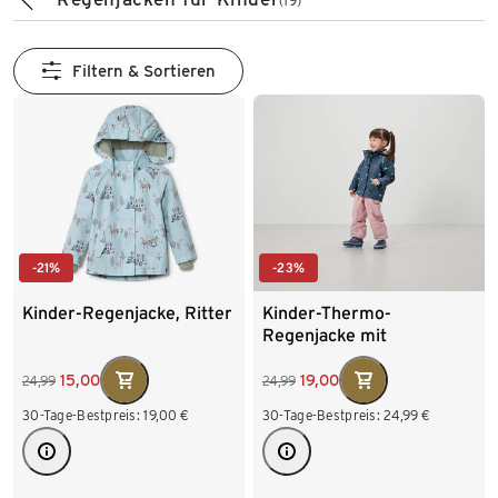
(19)
Filtern & Sortieren
-21%
-23%
Kinder-Regenjacke, Ritter
Kinder-Thermo-
Regenjacke mit
Fleecefutter, Herzen
15,00
19,00
24,99
24,99
30-Tage-Bestpreis:
19,00
€
30-Tage-Bestpreis:
24,99
€