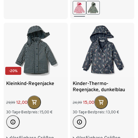
98/104
110/116
98/104
110/116
122/128
122/128
-20%
Kleinkind-Regenjacke
Kinder-Thermo-
Regenjacke, dunkelblau
12,00
15,00
29,99
24,99
30-Tage-Bestpreis:
15,00
€
30-Tage-Bestpreis:
13,00
€
Verfügbare Größen
Verfügbare Größen
86/92
98/104
74/80
86/92