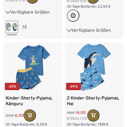
€/Stück
11,50
€/Stück
9,50
30-Tage-Bestpreis:
22,00
€
Verfügbare Größen
86/92
98/104
110/116
122/128
+3
Verfügbare Größen
122/128
134/140
134/140
146/152
158/164
170/176
-25%
-29%
Kinder-Shorty-Pyjama,
2 Kinder-Shorty-Pyjamas,
Känguru
Hai
14,00
19,99
6,00
10,99
€/Stück
7,00
30-Tage-Bestpreis:
8,00
€
30-Tage-Bestpreis:
19,99
€