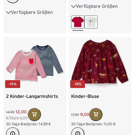
Verfügbare Größen
110/116
122/128
Verfügbare Größen
122/128
134/140
134/140
146/152
146/152
158/164
158/164
170/176
-19%
-18%
2 Kinder-Langarmshirts
Kinder-Bluse
12,00
14,99
9,00
17,99
€/Stück
6,00
30-Tage-Bestpreis:
14,99
€
30-Tage-Bestpreis:
11,00
€