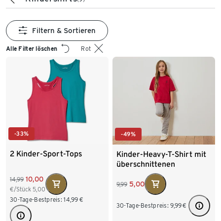
Filtern & Sortieren
Alle Filter löschen
Rot
-33%
-49%
2 Kinder-Sport-Tops
Kinder-Heavy-T-Shirt mit
überschnittenen
Schultern, rot
10,00
14,99
5,00
9,99
€/Stück
5,00
30-Tage-Bestpreis:
14,99
€
30-Tage-Bestpreis:
9,99
€