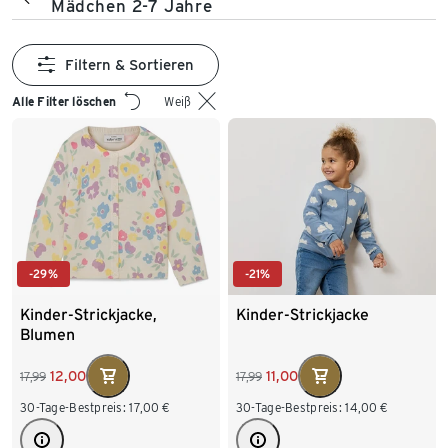
Mädchen 2-7 Jahre
Filtern & Sortieren
Alle Filter löschen
Weiß
-29%
-21%
Kinder-Strickjacke,
Kinder-Strickjacke
Blumen
12,00
11,00
17,99
17,99
30-Tage-Bestpreis:
17,00
€
30-Tage-Bestpreis:
14,00
€