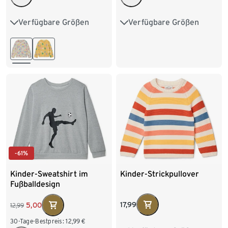
Verfügbare Größen
Verfügbare Größen
86/92
98/104
86/92
98/104
110/116
122/128
110/116
122/128
134/140
-61%
Kinder-Strickpullover
Kinder-Sweatshirt im
Fußballdesign
17,99
5,00
12,99
30-Tage-Bestpreis:
12,99
€