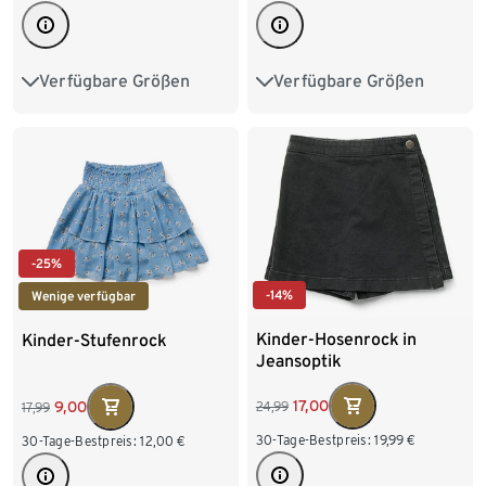
Verfügbare Größen
Verfügbare Größen
98/104
110/116
122/128
134/140
122/128
146/152
158/164
-25%
-14%
Wenige verfügbar
Kinder-Hosenrock in
Kinder-Stufenrock
Jeansoptik
17,00
9,00
24,99
17,99
30-Tage-Bestpreis:
19,99
€
30-Tage-Bestpreis:
12,00
€