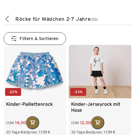
Röcke für Mädchen 2-7 Jahre
(30)
Filtern & Sortieren
-22%
-33%
Kinder-Paillettenrock
Kinder-Jerseyrock mit
Hose
14,00
12,00
17,99
17,99
30-Tage-Bestpreis:
17,99
€
30-Tage-Bestpreis:
17,99
€