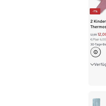
-7%
2 Kinder
Thermos
12,0
12,99
€/Paar
6,00
30-Tage-Be
Verfü
50/56
86/92
110/116