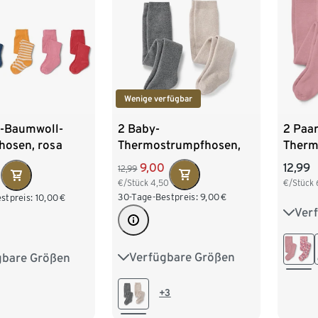
Wenige verfügbar
2 Baby-
r-Baumwoll-
2 Paar
Thermostrumpfhosen,
hosen, rosa
Therm
meliert
geblü
9,00
0
12,99
12,99
€/Stück
4,50
€/Stück
30-Tage-Bestpreis:
9,00
€
stpreis:
10,00
€
Ver
86/9
110/1
Verfügbare Größen
gbare Größen
50/56
62/68
74/80
62/68
74/80
86/92
98/104
+3