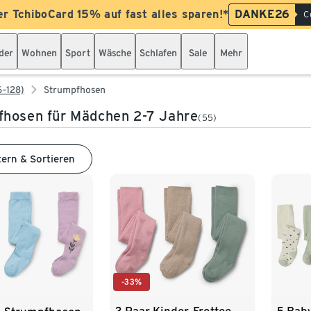
er TchiboCard 15% auf fast alles sparen!*
DANKE26
C
der
Wohnen
Sport
Wäsche
Schlafen
Sale
Mehr
6-128)
Strumpfhosen
hosen für Mädchen 2-7 Jahre
(55)
tern & Sortieren
-33%