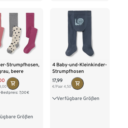
110/116
122/128
der-Strumpfhosen,
4 Baby-und-Kleinkinder-
grau, beere
Strumpfhosen
00
17,99
3,00
€/Paar
4,50
-Bestpreis:
7,00
€
Verfügbare Größen
50/56
62/68
74/80
86/92
98/104
fügbare Größen
0
86/92
110/116
122/128