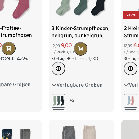
-33%
-Frottee-
3 Kinder-Strumpfhosen,
2 Klei
trumpfhosen
hellgrün, dunkelgrün,
Strum
blau
Wolke
0
9,00
6,
12,99
12,99
€/Stück
3,00
€/Paar
3
stpreis:
12,99
€
30-Tage-Bestpreis:
4,00
€
30-Tage
gbare Größen
Verfügbare Größen
Ver
62/68
74/80
74/80
86/92
74/8
98/104
98/104
110/116
98/1
+2
122/128
122/128
122/1