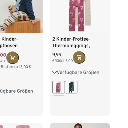
2 Kinder-Frottee-
 Kinder-
Thermoleggings,
pfhosen
Ballerina
9,99
,00
€/Stück
5,00
,40
-Bestpreis:
13,00
€
Verfügbare Größen
50/56
62/68
74/80
86/92
98/104
fügbare Größen
6
62/68
74/80
110/116
122/128
2
98/104
16
122/128