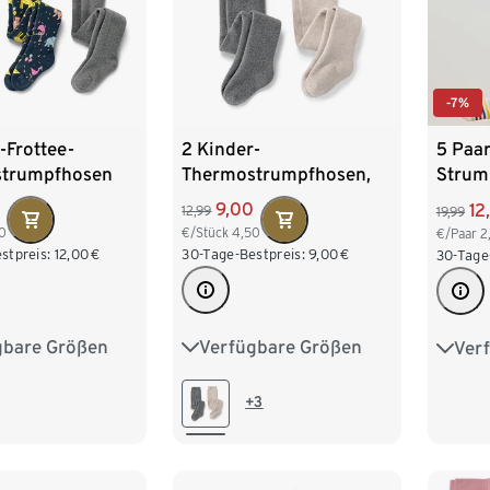
-7%
-Frottee-
2 Kinder-
5 Paar
trumpfhosen
Thermostrumpfhosen,
Strum
meliert
9,00
12
12,99
19,99
0
€/Stück
4,50
€/Paar
2
stpreis:
12,00
€
30-Tage-Bestpreis:
9,00
€
30-Tage
gbare Größen
Verfügbare Größen
Ver
98/104
98/104
110/116
50/5
122/128
122/128
86/9
+3
110/1