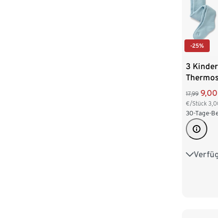
-25%
3 Kinder
Thermos
9,00
17,99
€/Stück
3,0
30-Tage-Be
Verfü
86/92
110/116