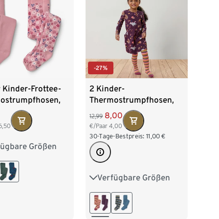
-27%
 Kinder-Frottee-
2 Kinder-
ostrumpfhosen,
Thermostrumpfhosen,
mt
aubergine und
8,00
12,99
mehrfarbig
6,50
€/Paar
4,00
30-Tage-Bestpreis:
11,00
€
fügbare Größen
2
98/104
16
122/128
Verfügbare Größen
50/56
62/68
74/80
86/92
98/104