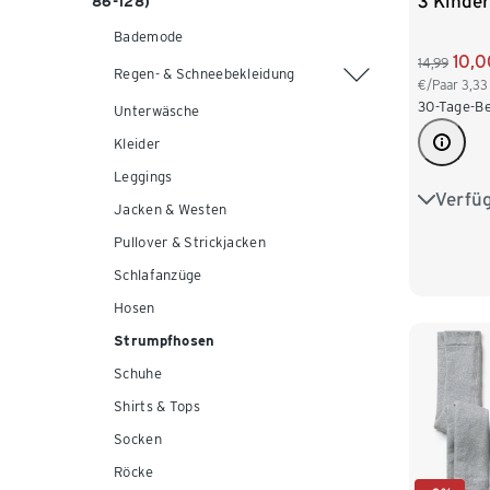
3 Kinde
86-128)
Bademode
10,0
14,99
Regen- & Schneebekleidung
€/Paar
3,33
30-Tage-Be
Unterwäsche
Kleider
Leggings
Verfü
86/92
Jacken & Westen
Pullover & Strickjacken
110/116
Schlafanzüge
Hosen
Strumpfhosen
Schuhe
Shirts & Tops
Socken
Röcke