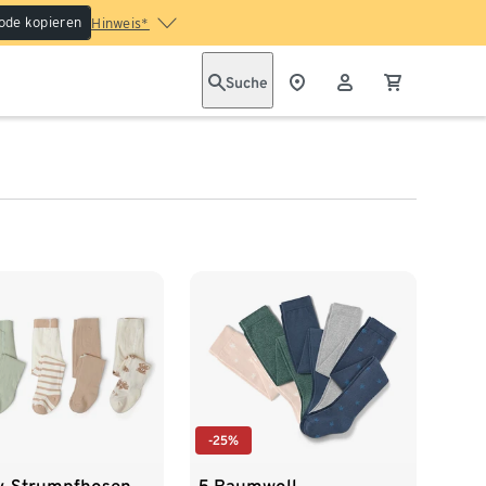
ode kopieren
Hinweis*
Suche
-25%