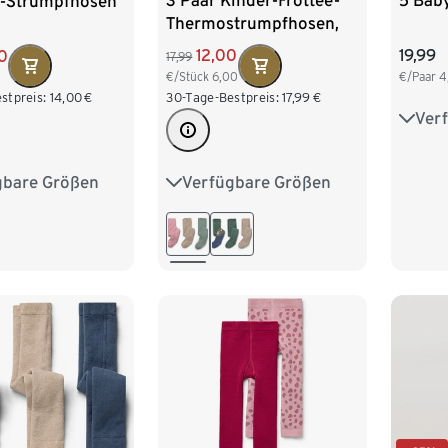
3 Paar Kinder-Frottee-
5 Bab
r-Strumpfhosen
Thermostrumpfhosen,
Herzen
12,00
19,99
0
17,99
€/Stück
6,00
€/Paar
4
30-Tage-Bestpreis:
17,99
€
stpreis:
14,00
€
Ver
50/5
86/9
Verfügbare Größen
gbare Größen
86/92
98/104
98/104
110/116
122/128
122/128
134/140