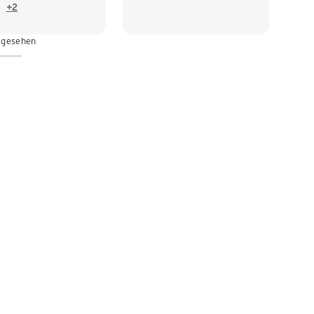
04
110/116
+2
28
 gesehen