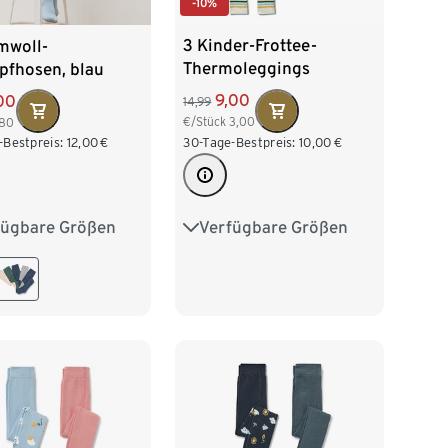
-10%
3 Kinder-Frottee-
mwoll-
Thermoleggings
pfhosen, blau
9,00
00
14,99
€/Stück
3,00
,80
30-Tage-Bestpreis:
10,00
€
-Bestpreis:
12,00
€
Verfügbare Größen
fügbare Größen
86/92
98/104
6
62/68
74/80
110/116
122/128
2
98/104
134/140
16
122/128