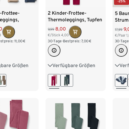
-25%
-Frottee-
2 Kinder-Frottee-
5 Bau
eggings,
Thermoleggings, Tupfen
Strum
rau/blau
0
8,00
9,
9,99
17,99
3
€/Stück
4,00
€/Paar
1
stpreis:
11,00
€
30-Tage-Bestpreis:
7,00
€
30-Tage
gbare Größen
Verfügbare Größen
Ver
98/104
86/92
98/104
50/5
122/128
110/116
122/128
86/9
110/1