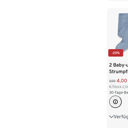
110/116
-20%
2 Baby-
Strumpf
4,00
9,99
€/Stück
2,0
30-Tage-Be
Verfü
50/56