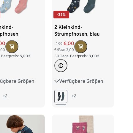
-33%
nkind-
2 Kleinkind-
pfhosen,
Strumpfhosen, blau
n/rosa
00
6,00
12,99
,00
€/Paar
3,00
-Bestpreis:
9,00
€
30-Tage-Bestpreis:
9,00
€
fügbare Größen
Verfügbare Größen
0
86/92
74/80
86/92
04
110/116
98/104
110/116
+2
+2
28
122/128