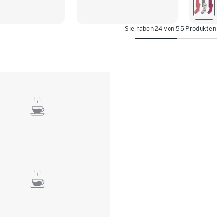
98/1
98/104
122/1
122/128
Sie haben 24 von 55 Produkten