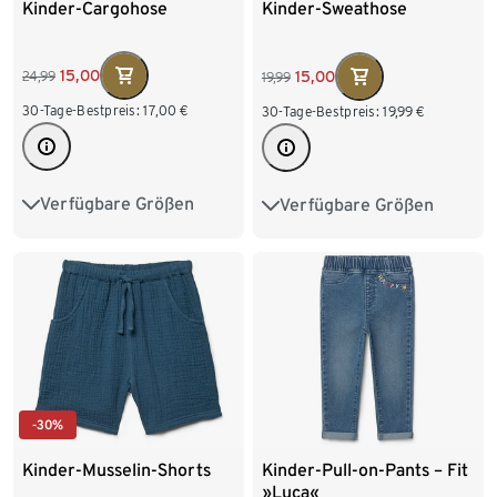
Kinder-Cargohose
Kinder-Sweathose
15,00
15,00
24,99
19,99
30-Tage-Bestpreis:
17,00
€
30-Tage-Bestpreis:
19,99
€
Verfügbare Größen
Verfügbare Größen
122/128
134/140
98/104
110/116
146/152
158/164
122/128
134/140
170/176
146/152
158/164
-30%
Kinder-Musselin-Shorts
Kinder-Pull-on-Pants – Fit
»Luca«