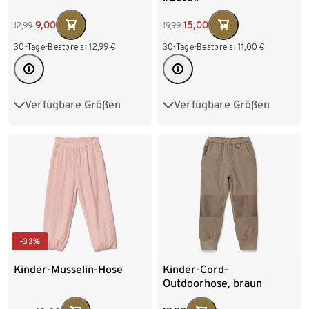
9,00
15,00
12,99
19,99
30-Tage-Bestpreis:
12,99
€
30-Tage-Bestpreis:
11,00
€
Verfügbare Größen
Verfügbare Größen
86/92
98/104
86/92
98/104
110/116
122/128
110/116
122/128
-33%
Kinder-Musselin-Hose
Kinder-Cord-
Outdoorhose, braun