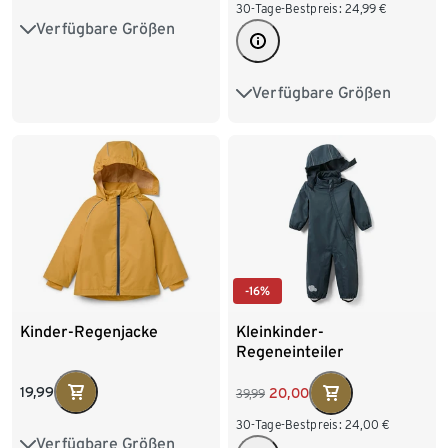
30-Tage-Bestpreis:
24,99
€
Verfügbare Größen
86/92
98/104
110/116
122/128
Verfügbare Größen
74/80
86/92
134/140
98/104
110/116
122/128
-16%
Kinder-Regenjacke
Kleinkinder-
Regeneinteiler
19,99
20,00
39,99
30-Tage-Bestpreis:
24,00
€
Verfügbare Größen
74/80
86/92