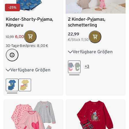
-25%
Kinder-Shorty-Pyjama,
2 Kinder-Pyjamas,
Känguru
schmetterling
22,99
6,00
10,99
€/Stück
11,50
30-Tage-Bestpreis:
8,00
€
Verfügbare Größen
86/92
98/104
110/116
122/128
+3
Verfügbare Größen
86/92
98/104
134/140
110/116
122/128