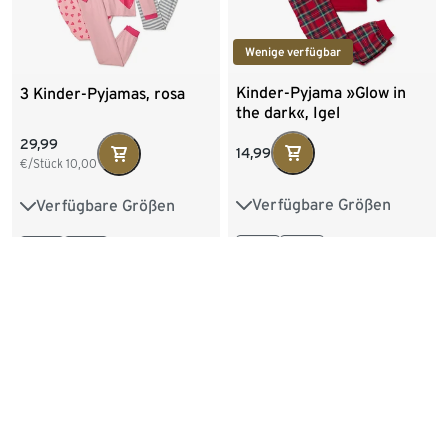
Wenige verfügbar
Kinder-Pyjama »Glow in
3 Kinder-Pyjamas, rosa
the dark«, Igel
29,99
14,99
€/Stück
10,00
Verfügbare Größen
Verfügbare Größen
86/92
98/104
86/92
98/104
110/116
122/128
110/116
122/128
134/140