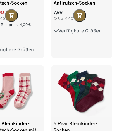
utsch-Socken
Antirutsch-Socken
00
7,99
,00
€/Paar
4,00
-Bestpreis:
4,00
€
Verfügbare Größen
23-26
27-30
31-34
fügbare Größen
27-30
31-34
 Kleinkinder-
5 Paar Kleinkinder-
utsch-Socken mit
Socken