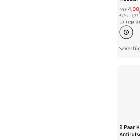
4,00
6,99
€/Paar
1,33
30-Tage-Be
Verfü
23-26
2 Paar K
Antirut