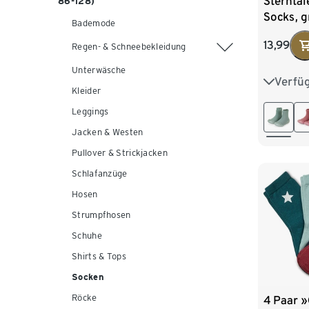
Sterntal
86-128)
Socks, 
Bademode
13,99
Regen- & Schneebekleidung
Unterwäsche
Verfü
20
2
Kleider
Leggings
Jacken & Westen
Pullover & Strickjacken
Schlafanzüge
Hosen
Strumpfhosen
Schuhe
Shirts & Tops
Socken
Röcke
4 Paar »