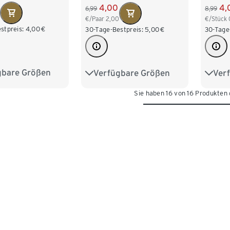
4,00
4,
6,99
8,99
€/Paar
2,00
€/Stück
stpreis:
4,00
€
30-Tage-Bestpreis:
5,00
€
30-Tage
gbare Größen
Verfügbare Größen
Ver
27-30
31-34
23-26
27-30
31-34
23-26
Sie haben 16 von 16 Produkten