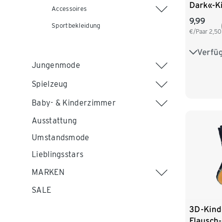
Dark«-K
Accessoires
9,99
Sportbekleidung
€/Paar
2,50
Verfü
23-26
Jungenmode
Spielzeug
Baby- & Kinderzimmer
Ausstattung
Umstandsmode
Lieblingsstars
MARKEN
SALE
3D-Kind
Flausch