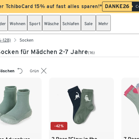
er TchiboCard 15% auf fast alles sparen!*
DANKE26
C
der
Wohnen
Sport
Wäsche
Schlafen
Sale
Mehr
6-128)
Socken
ocken für Mädchen 2-7 Jahre
(16)
 löschen
Grün
-42%