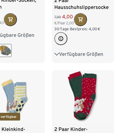
 Kinder-Socken,
2 Paar
n
Hausschuhslippersocke
n
4,00
7,99
,43
€/Paar
2,00
30-Tage-Bestpreis:
4,00
€
fügbare Größen
27-30
31-34
Verfügbare Größen
27-30
31-34
35-38
39-42
 verfügbar
 Kleinkind-
2 Paar Kinder-