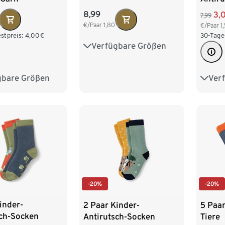
Herz-
8,99
3,
7,99
€/Paar
1,80
€/Paar
1
stpreis:
4,00
€
30-Tage
Verfügbare Größen
23-26
27-30
31-34
gbare Größen
Ver
27-30
31-34
19-22
31-34
-20%
-20%
inder-
2 Paar Kinder-
5 Paa
sch-Socken
Antirutsch-Socken
Tiere