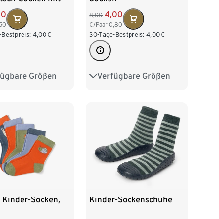
Jacquard
00
4,00
8,00
,50
€/Paar
0,80
-Bestpreis:
4,00
€
30-Tage-Bestpreis:
4,00
€
fügbare Größen
Verfügbare Größen
23-26
27-30
23-26
27-30
31-34
r Kinder-Socken,
Kinder-Sockenschuhe