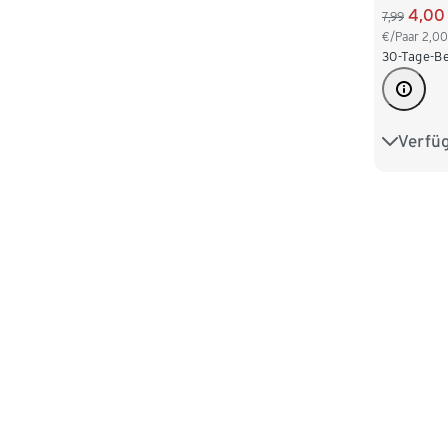
4,00
7,99
€/Paar
2,00
30-Tage-Be
Verfü
23-26