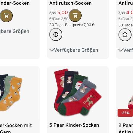
Antirutsch-Socken
inder-Socken
Antir
5,00
4,
6,99
7,99
€/Paar
2,50
€/Paar
2
30-Tage-Bestpreis:
7,00
€
30-Tage
gbare Größen
27-30
31-34
Verfügbare Größen
Ver
23-26
27-30
31-34
23-26
-25%
5 Paar Kinder-Socken
er-Socken mit
2 Paar
-Garn
Antir