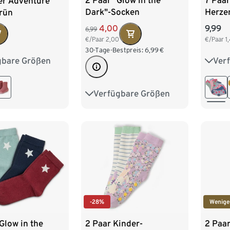
2 Paar "Glow in the
7 Paar
er Adventure
Dark"-Socken
Herze
grün
4,00
9,99
6,99
€/Paar
2,00
€/Paar
1
30-Tage-Bestpreis:
6,99
€
Ver
gbare Größen
23-26
2
24
Verfügbare Größen
23-26
27-30
31-34
-28%
Wenige
2 Paar Kinder-
Glow in the
2 Paar