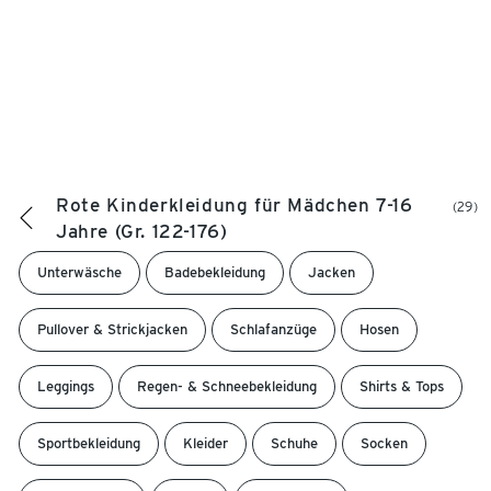
Rote Kinderkleidung für Mädchen 7-16
(29)
Jahre (Gr. 122-176)
Unterwäsche
Badebekleidung
Jacken
Pullover & Strickjacken
Schlafanzüge
Hosen
Leggings
Regen- & Schneebekleidung
Shirts & Tops
Sportbekleidung
Kleider
Schuhe
Socken