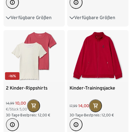
Verfügbare Größen
Verfügbare Größen
122/128
134/140
122/128
134/140
146/152
158/164
146/152
158/164
170/176
170/176
-16%
2 Kinder-Rippshirts
Kinder-Trainingsjacke
10,00
14,99
14,00
17,99
€/Stück
5,00
30-Tage-Bestpreis:
12,00
€
30-Tage-Bestpreis:
12,00
€