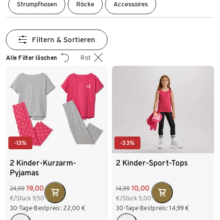
Strumpfhosen
Röcke
Accessoires
Filtern & Sortieren
Alle Filter löschen
Rot
-13%
-33%
2 Kinder-Kurzarm-
2 Kinder-Sport-Tops
Pyjamas
19,00
10,00
24,99
14,99
€/Stück
9,50
€/Stück
5,00
30-Tage-Bestpreis:
22,00
€
30-Tage-Bestpreis:
14,99
€