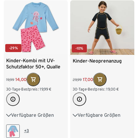
-29%
-10%
Kinder-Kombi mit UV-
Kinder-Neoprenanzug
Schutzfaktor 50+, Qualle
14,00
17,00
19,99
29,99
30-Tage-Bestpreis:
19,99
€
30-Tage-Bestpreis:
19,00
€
Verfügbare Größen
Verfügbare Größen
74/80
86/92
98/104
110/116
98/104
110/116
122/128
+3