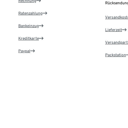
Rechnung
Rücksendung
Ratenzahlung
Versandkost
Bankeinzug
Lieferzeit
Kreditkarte
Versandpart
Paypal
Packstation
Vorauskasse
Lieferadress
Zahlung in der Filiale
Service & Hilfe
TchiboCar
Online-Services nutzen & schnell Antworten
Jetzt kostenl
finden.