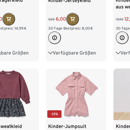
rägerkleid
Kinde
Kinder-Jerseykleid
aus w
0
12
6,00
19,99
9,99
stpreis:
14,99
€
30-Tage
30-Tage-Bestpreis:
8,00
€
gbare Größen
Ver
Verfügbare Größen
98/104
50/5
50/56
62/68
74/80
122/128
86/9
86/92
98/104
110/1
110/116
122/128
-13%
Kinder-Jumpsuit
Sweatkleid
Kinder