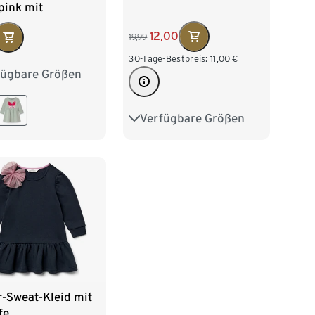
pink mit
osafarbenen
12,00
19,99
-Alloverprint
30-Tage-Bestpreis:
11,00
€
fügbare Größen
2
98/104
16
122/128
Verfügbare Größen
86/92
98/104
110/116
122/128
-Sweat-Kleid mit
fe