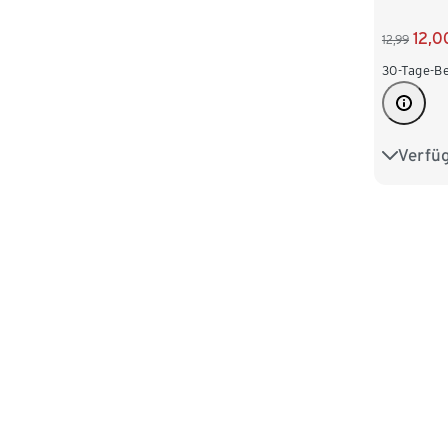
12,0
12,99
30-Tage-Be
Verfü
86/92
110/116