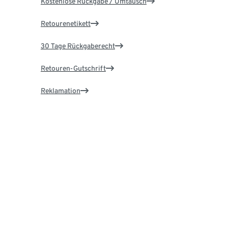
Kostenlose Rückgabe / Umtausch
Retourenetikett
30 Tage Rückgaberecht
Retouren-Gutschrift
Reklamation
Ersatzteile & Reparatur
Garantie
Über Tchibo
Karriere