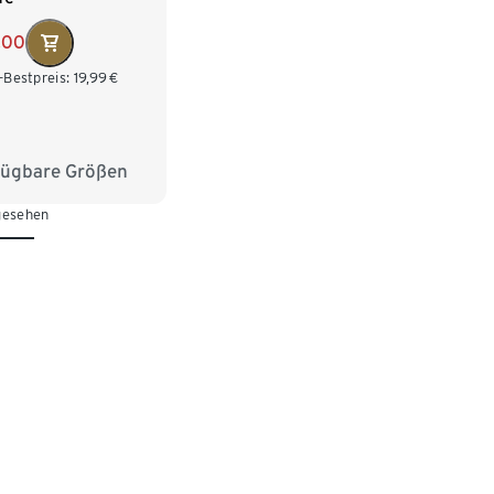
,00
-Bestpreis:
19,99
€
fügbare Größen
04
110/116
 gesehen
28
134/140