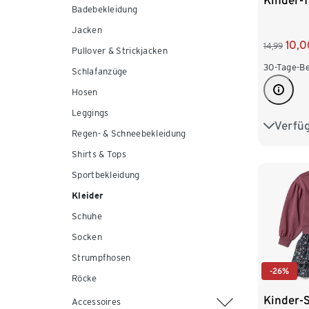
Kinder-T
Badebekleidung
Jacken
10,0
14,99
Pullover & Strickjacken
30-Tage-Be
Schlafanzüge
Hosen
Leggings
Verfü
86/92
Regen- & Schneebekleidung
Shirts & Tops
110/116
Sportbekleidung
134/140
Kleider
Schuhe
Socken
Strumpfhosen
-26%
Röcke
Kinder-
Accessoires