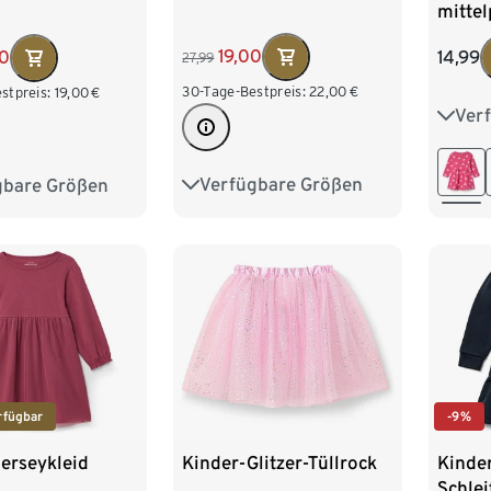
mittel
hellr
19,00
00
14,99
27,99
Herzen
30-Tage-Bestpreis:
22,00
€
stpreis:
19,00
€
Ver
86/9
110/1
Verfügbare Größen
gbare Größen
122/128
134/140
134/140
146/152
158/164
158/164
170/176
rfügbar
-9%
erseykleid
Kinder-Glitzer-Tüllrock
Kinder
Schlei