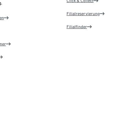
Click & Collect
.
Filialreservierung
en
Filialfinder
ner
e ändern
d
Rund um unsere Produkte
os registrieren
Tchibo Kataloge & Magazine