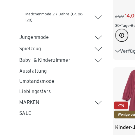
Mädchenmode 2-7 Jahre (Gr. 86-
14,
27,99
128)
30-Tage-Be
Jungenmode
Spielzeug
Verfü
122/128
Baby- & Kinderzimmer
146/152
Ausstattung
170/176
Umstandsmode
Lieblingsstars
MARKEN
-7%
SALE
Wenige ve
Kinder-J