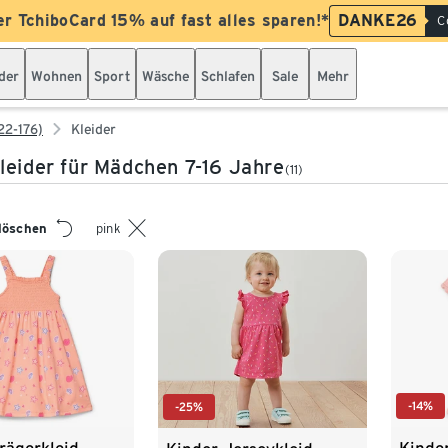
er TchiboCard 15% auf fast alles sparen!*
DANKE26
C
der
Wohnen
Sport
Wäsche
Schlafen
Sale
Mehr
22-176)
Kleider
leider für Mädchen 7-16 Jahre
(11)
 löschen
pink
-14%
-25%