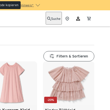
ode kopieren
Hinweis*
Suche
Filtern & Sortieren
-20%