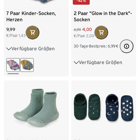
-42%
7 Paar Kinder-Socken,
2 Paar "Glow in the Dark"-
Herzen
Socken
9,99
4,00
6,99
€/Paar
1,43
€/Paar
2,00
30-Tage-Bestpreis:
6,99
€
Verfügbare Größen
23-26
27-30
31-34
Verfügbare Größen
23-26
27-30
31-34