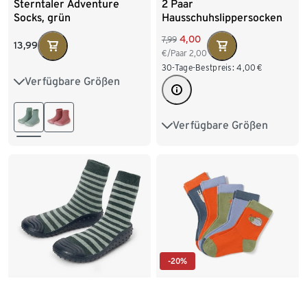
Sterntaler Adventure
2 Paar
Socks, grün
Hausschuhslippersocken
4,00
7,99
13,99
€/Paar
2,00
30-Tage-Bestpreis:
4,00
€
Verfügbare Größen
20
22
24
Verfügbare Größen
27-30
31-34
35-38
39-42
-20%
Kinder-Sockenschuhe
5 Paar Kinder-Socken,
Tiere