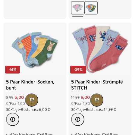
-16%
-39%
5 Paar Kinder-Socken,
5 Paar Kinder-Strümpfe
bunt
STITCH
5,00
9,00
8,99
14,99
€/Paar
1,00
€/Paar
1,80
30-Tage-Bestpreis:
6,00
€
30-Tage-Bestpreis:
14,99
€
Verfügbare Größen
Verfügbare Größen