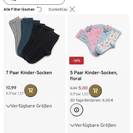
Alle Filter löschen
Dunkelblau
-16%
7 Paar Kinder-Socken
5 Paar Kinder-Socken,
floral
10,99
5,00
8,99
€/Paar
1,57
€/Paar
1,00
30-Tage-Bestpreis:
6,00
€
Verfügbare Größen
31-34
35-38
39-42
Verfügbare Größen
23-26
27-30
31-34