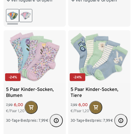
23-26
27-30
31-34
27-30
31-34
35-38
39-42
-24%
-24%
5 Paar Kinder-Socken,
5 Paar Kinder-Socken,
Blumen
Tiere
6,00
6,00
7,99
7,99
€/Paar
1,20
€/Paar
1,20
30-Tage-Bestpreis:
7,99
€
30-Tage-Bestpreis:
7,99
€