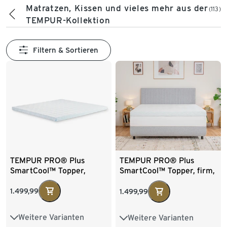
Matratzen, Kissen und vieles mehr aus der
(113)
TEMPUR-Kollektion
Filtern & Sortieren
TEMPUR PRO® Plus
TEMPUR PRO® Plus
SmartCool™ Topper,
SmartCool™ Topper, firm,
medium, 180 x 200
180 x 200
1.499,99
1.499,99
Weitere Varianten
Weitere Varianten
100x200cm
100x200cm