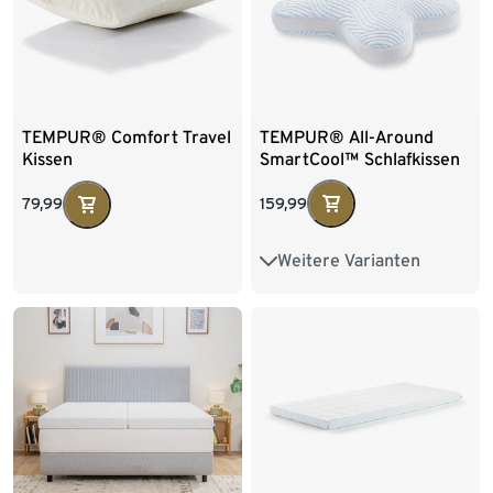
TEMPUR® All-Around
TEMPUR® Comfort Travel
SmartCool™ Schlafkissen
Kissen
159,99
79,99
Weitere Varianten
Kissenbezug Platin
Kissenbezug beige
Kissenbezug weiß