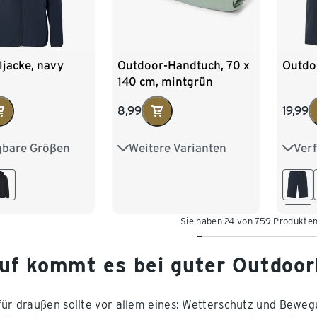
ljacke, navy
Outdoor-Handtuch, 70 x
Outdo
140 cm, mintgrün
8,99
19,99
gbare Größen
Weitere Varianten
Ver
8
40
42
100 x 180 cm
S 44
6
48
50
50 x 100 cm
L 52
XXL 
Sie haben 24 von 759 Produkte
uf kommt es bei guter Outdoor
für draußen sollte vor allem eines: Wetterschutz und Bewegun