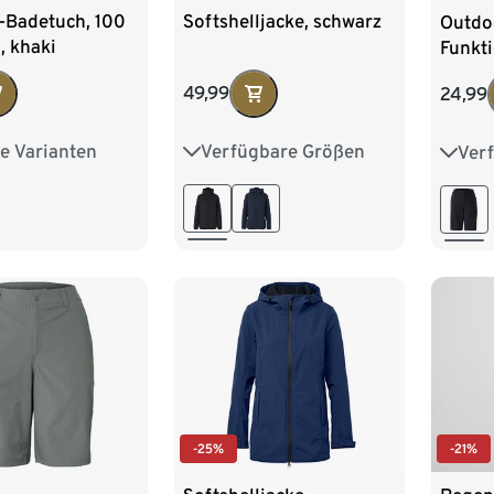
-Badetuch, 100
Softshelljacke, schwarz
Outdo
, khaki
Funkt
schwa
49,99
24,99
e Varianten
Verfügbare Größen
Ver
0 cm
36
38
40
42
36
 cm
44
46
48
50
44
-25%
-21%