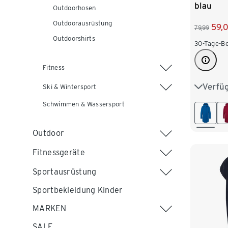
blau
Outdoorhosen
Outdoorausrüstung
59,
79,99
Outdoorshirts
30-Tage-Be
Fitness
Verfü
36
3
Ski & Wintersport
Schwimmen & Wassersport
44
4
Outdoor
Fitnessgeräte
Sportausrüstung
Sportbekleidung Kinder
MARKEN
SALE