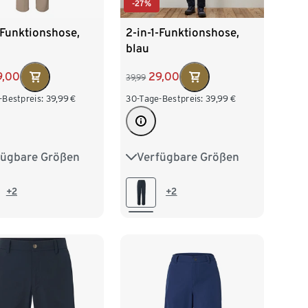
-27%
-Funktionshose,
2-in-1-Funktionshose,
blau
9,00
29,00
39,99
-Bestpreis:
39,99
€
30-Tage-Bestpreis:
39,99
€
fügbare Größen
Verfügbare Größen
38
40
42
36
38
40
42
46
48
44
46
48
+2
+2