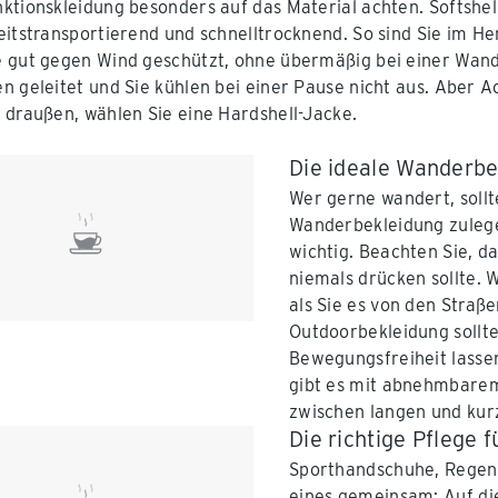
ktionskleidung besonders auf das Material achten. Softshell
eitstransportierend und schnelltrocknend. So sind Sie im He
 gut gegen Wind geschützt, ohne übermäßig bei einer Wan
 geleitet und Sie kühlen bei einer Pause nicht aus. Aber Ach
 draußen, wählen Sie eine Hardshell-Jacke.
Die ideale Wanderbe
Wer gerne wandert, sollt
Wanderbekleidung zulege
wichtig. Beachten Sie, d
niemals drücken sollte. 
als Sie es von den Straß
Outdoorbekleidung sollt
Bewegungsfreiheit lasse
gibt es mit abnehmbarem
zwischen langen und kur
Die richtige Pflege 
Sporthandschuhe, Regen
eines gemeinsam: Auf di