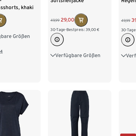
Softshelljacke
-
Regen
sshorts, khaki
29,00
3
49,99
49,99
30-Tage-Bestpreis:
39,00
€
30-Tage
gbare Größen
8
40
42
6
48
4
Verfügbare Größen
Ver
36
38
40
42
34
44
46
48
50
42