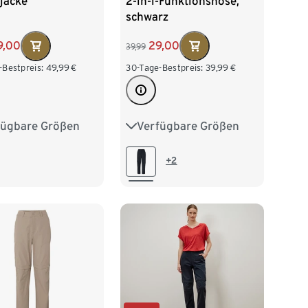
jacke
2-in-1-Funktionshose,
schwarz
9,00
29,00
39,99
-Bestpreis:
49,99
€
30-Tage-Bestpreis:
39,99
€
fügbare Größen
Verfügbare Größen
36
38
40
36
38
40
42
44
46
48
44
46
48
+2