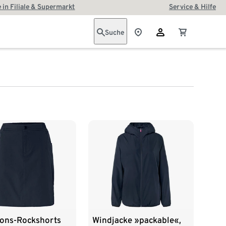
 in Filiale & Supermarkt
Service & Hilfe
Suche
ions-Rockshorts
Windjacke »packable«,