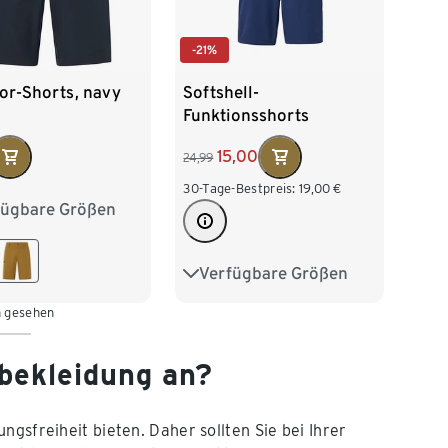
-21%
or-Shorts, navy
Softshell-
Funktionsshorts
15,00
24,99
30-Tage-Bestpreis:
19,00
€
fügbare Größen
/46
M 48/50
/54
XL 56/58
Verfügbare Größen
36
38
40
42
60/62
n gesehen
44
46
48
bekleidung an?
gsfreiheit bieten. Daher sollten Sie bei Ihrer