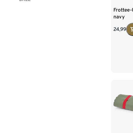
Frottee
navy
24,99