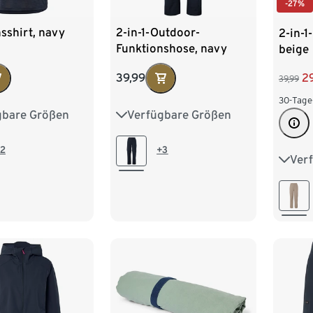
-27%
sshirt, navy
2-in-1-Outdoor-
2-in-1
Funktionshose, navy
beige
39,99
2
39,99
30-Tage
gbare Größen
Verfügbare Größen
4
S 36/38
36
38
40
42
2
L 44/46
44
46
48
2
+3
Ver
36
50
44