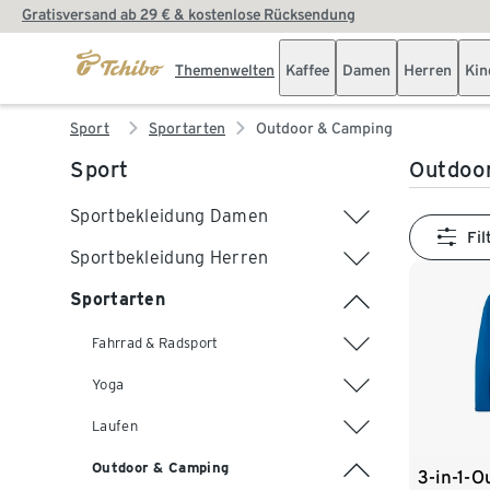
Gratisversand ab 29 € & kostenlose Rücksendung
Themenwelten
Kaffee
Damen
Herren
Kin
Sport
Sportarten
Outdoor & Camping
Sport
Outdoo
Sportbekleidung Damen
Fil
Sportbekleidung Herren
Sportarten
Fahrrad & Radsport
Yoga
Laufen
Outdoor & Camping
3-in-1-O