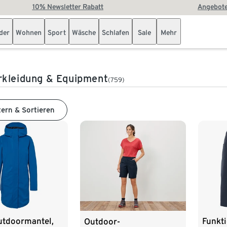
10% Newsletter Rabatt
Angebote
der
Wohnen
Sport
Wäsche
Schlafen
Sale
Mehr
rkleidung & Equipment
(759)
tern & Sortieren
utdoormantel,
Funkt
Outdoor-