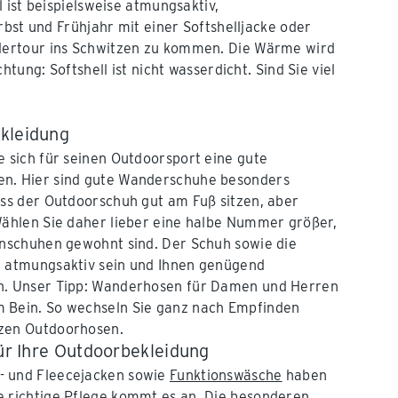
 ist beispielsweise atmungsaktiv,
rbst und Frühjahr mit einer Softshelljacke oder
dertour ins Schwitzen zu kommen. Die Wärme wird
tung: Softshell ist nicht wasserdicht. Sind Sie viel
kleidung
e sich für seinen Outdoorsport eine gute
n. Hier sind gute Wanderschuhe besonders
ass der Outdoorschuh gut am Fuß sitzen, aber
Wählen Sie daher lieber eine halbe Nummer größer,
enschuhen gewohnt sind. Der Schuh sowie die
e atmungsaktiv sein und Ihnen genügend
n. Unser Tipp: Wanderhosen für Damen und Herren
 Bein. So wechseln Sie ganz nach Empfinden
zen Outdoorhosen.
für Ihre Outdoorbekleidung
- und Fleecejacken sowie
Funktionswäsche
haben
e richtige Pflege kommt es an. Die besonderen