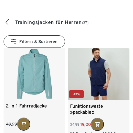
Trainingsjacken für Herren
(37)
Filtern & Sortieren
-13%
2-in-1-Fahrradjacke
Funktionsweste
»packable«
49,99
19,00
34,99