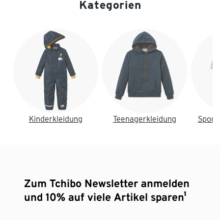
Kategorien
Ende der Auflistung
Kinderkleidung
Teenagerkleidung
Sport
Zum Tchibo Newsletter anmelden
und 10% auf viele Artikel sparen¹