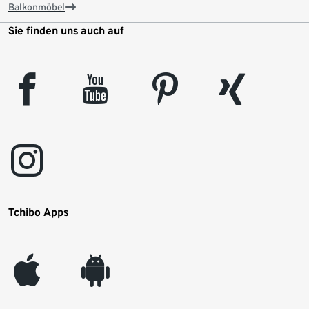
Balkonmöbel
Sie finden uns auch auf
facebook
youtube
pinterest
xing
instagram
Tchibo Apps
appleinc
android