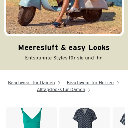
Meeresluft & easy Looks
Entspannte Styles für sie und ihn
Beachwear für Damen
Beachwear für Herren
arrow_right
arrow_right
Alltagslooks für Damen
arrow_right
Ende der Auflistung