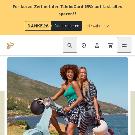
Für kurze Zeit mit der TchiboCard 15% auf fast alles
sparen!*
DANKE26
Code kopieren
Hinweis*