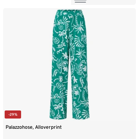
XL 48/50
XXL 52/54
-29%
Palazzohose, Alloverprint