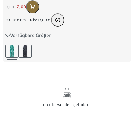
12,00
17,00
30-Tage-Bestpreis:
17,00
€
Verfügbare Größen
S 36/38
M 40/42
L 44/46
XL 48/50
XXL 52/54
Inhalte werden geladen...