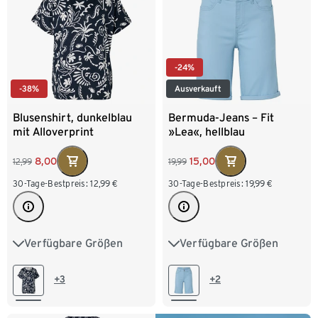
-24%
-38%
Ausverkauft
Blusenshirt, dunkelblau
Bermuda-Jeans – Fit
mit Alloverprint
»Lea«, hellblau
8,00
15,00
12,99
19,99
30-Tage-Bestpreis:
12,99
€
30-Tage-Bestpreis:
19,99
€
Verfügbare Größen
Verfügbare Größen
S 36/38
M 40/42
36
38
40
42
L 44/46
XL 48/50
44
46
48
+3
+2
XXL 52/54