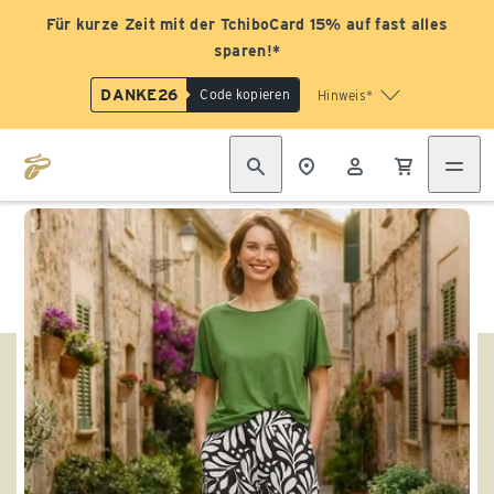
Für kurze Zeit mit der TchiboCard 15% auf fast alles
sparen!*
DANKE26
Code kopieren
Hinweis*