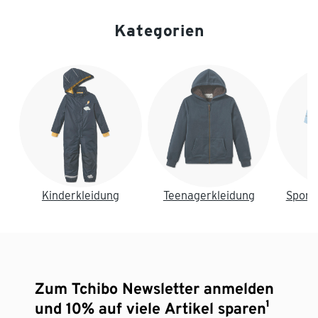
Kategorien
Ende der Auflistung
Kinderkleidung
Teenagerkleidung
Sport
Zum Tchibo Newsletter anmelden
und 10% auf viele Artikel sparen¹