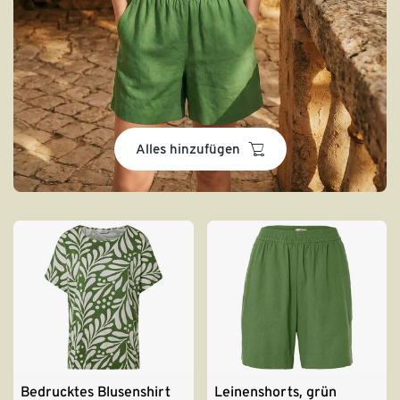
basket
Alles hinzufügen
Bedrucktes Blusenshirt
Leinenshorts, grün