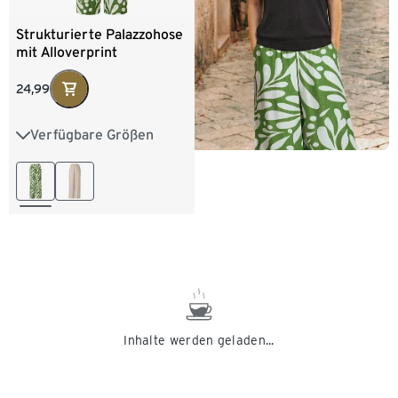
Strukturierte Palazzohose
mit Alloverprint
24,99
Verfügbare Größen
36
38
40
42
44
46
48
50
Inhalte werden geladen...