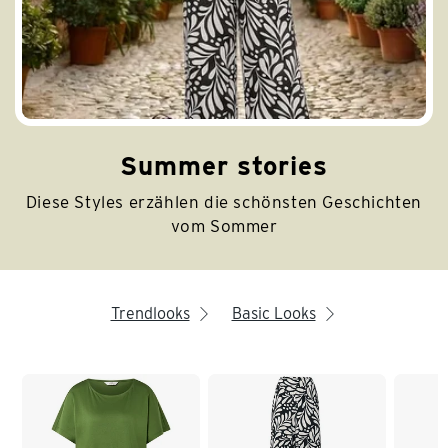
Summer stories
Diese Styles erzählen die schönsten Geschichten
vom Sommer
Trendlooks
Basic Looks
arrow_right
arrow_right
Ende der Auflistung