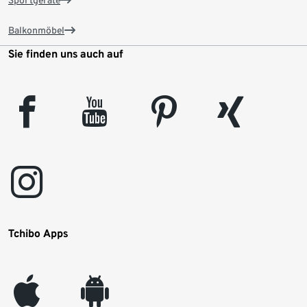
Balkonmöbel
Sie finden uns auch auf
facebook
youtube
pinterest
xing
instagram
Tchibo Apps
appleinc
android